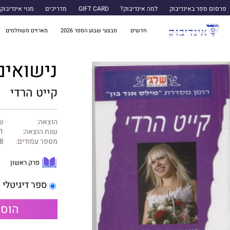
פרסום ספר באינדיבוק
למה אינדיבוק?
GIFT CARD
מדריכים
מנוי אינדיבוק
חדשים
מבצעי שבוע הספר 2026
מארזים משתלמים
נישואים
קייט הרדי
הוצאה:
של
שנת הוצאה:
1
מספר עמודים:
8
פרק ראשון
ספר דיגיטלי
הוספ