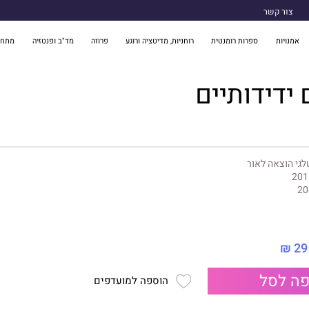
צור קשר
אמנויות
ספרות רומנטית
רוחניות, מדיטציה ורוגע
פרוזה
מד"ב ופנטזיה
מתח 
 ידידותיים
גי הוצאה לאור
201
20
29 ₪
ה לסל
הוספה למועדפים