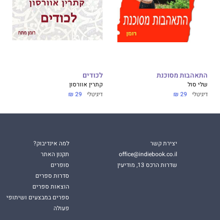
התאהבות מסוכנת
לכודים
שלי סול
קתרין אוורסון
דיגיטלי
29 ₪
דיגיטלי
29 ₪
יצירת קשר
למה אינדיבוק?
office@indiebook.co.il
תקנון האתר
שדרות הרכס 13, מודיעין
סופרים
סדרות ספרים
הוצאות ספרים
ספרים במבצעים ושיתופי
פעולה