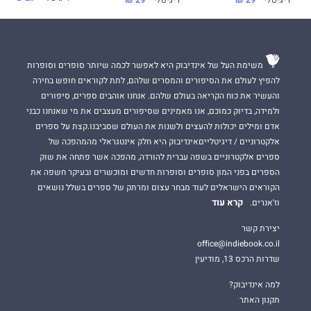
דיגיטלי
29 ₪
דיגיטלי
29 ₪
משימת העל של אינדיבוק היא לאפשר לכמה שיותר סופרים וסופרות
להפיץ לעולם את הסיפורים והמסרים שלהם, לתת לקוראים חופש בחירה
והעשיר את כוח הקריאה בעולם שלהם. אנחנו אוהבים ספרים, סיפורים
ולמידה, בדיוק כמוכם, אנו מאמינים שסיפורים מעצבים את מי שאנחנו כבני
אדם ומילים יכולות להעצים ולשנות את העולם שסביבנו.קצת על ספרים
אלקטרוניים / דיגיטלייםאינדיבוק היא חלק אינטגראלי מהמהפכה של
ספרים אלקטרוניים בשפה עברית להורדה, מהפכה אשר פתחה את שוק
הספרים בפני המון סופרים וסופרות חדשים ומוכשרים ובעיקר חשפה את
הקוראים הישראלים לעוד מבחר עצום ומרתק של ספרים בשלל נושאים
קרא עוד
וז'אנרים.
יצירת קשר
office@indiebook.co.il
שדרות הרכס 13, מודיעין
למה אינדיבוק?
תקנון האתר