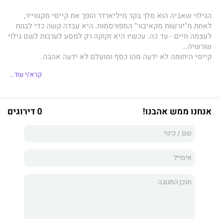
הגילוי שאביה הוא מלך בקר מיליארדר הופך את קייסי מקגווייר,
לאחת מ"יורשות מקאיבור" המפורסמות. היא עבדה קשה כדי לבנות
לעצמה חיים - עד כה. עכשיו היא זקוקה רק למסע לערבות לשם גילוי
שורשיה...
קייסי היתומה לא ידעה מהו כסף ומועלם לא ידעה אהבה.
ברון הבקר עוצר הנשימה טרוי קונלן מוכן ומזומן לשנות כל זאת. האם
קרא/י עוד..
תוכל קייסי להשתחרר מעבותות עברה למען עתיד עם גבר עשיר, חזק
ומדהים?
אנחנו ממש אהבנו!
0 דירוגים