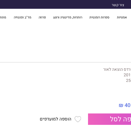
צור קשר
אמנויות
ספרות רומנטית
רוחניות, מדיטציה ורוגע
פרוזה
מד"ב ופנטזיה
מתח 
דס הוצאה לאור
201
25
40 ₪
ה לסל
הוספה למועדפים