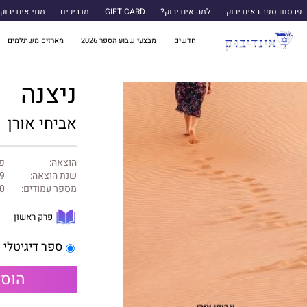
פרסום ספר באינדיבוק
למה אינדיבוק?
GIFT CARD
מדריכים
מנוי אינדיבוק
חדשים
מבצעי שבוע הספר 2026
מארזים משתלמים
ניצנה
אביחי אורן
הוצאה:
פר
שנת הוצאה:
9
מספר עמודים:
0
פרק ראשון
ספר דיגיטלי
הוספ