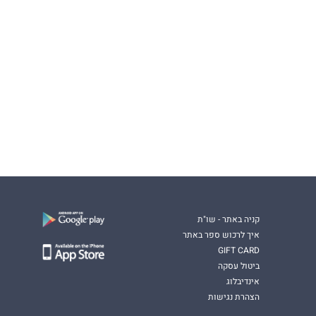
קניה באתר - שו"ת
איך לרכוש ספר באתר
GIFT CARD
ביטול עסקה
אינדיבלוג
הצהרת נגישות