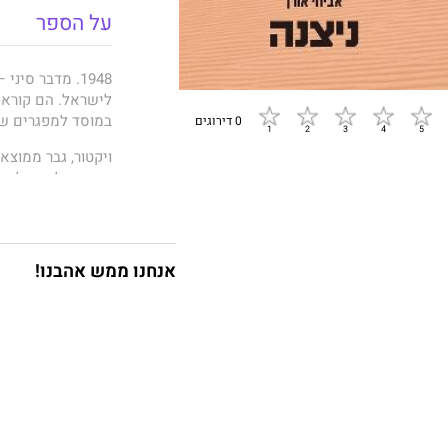
על הספר
1948. מדבר סי
לישראל. הם קוראי
במוסד למפגרים שנ
0 דירוגים
במשך כל חייו להתע
בצה"ל, הקים משפ
אולם לאחר יותר מש
לבלות את שארית ח
אנחנו ממש אהבנו!
ויקטור אינו מוצא 
במהלך השנים ולא 
רק המפגש עם ניצנ
וציפייה, אך גם סכ
ניצנה
הוא רומן מרת