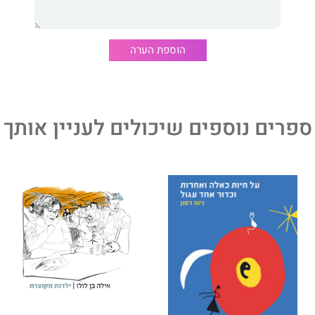
 שנות התשעים של המאה העשרים בישראל.
הוספת הערה
 ההתנגשות בין הסדר הפטריארכלי הישן שעל פיו חונך וגדל
 פמיניסטיים הפולשים אל חייו מכל כיוון וסוגרים עליו. חסר
הסיפור בקריסת אידיאל הגבר הלאומי שבו דבק מאז הגיעו ארצה,
ת שתטעין את חייו במשמעות חדשה.
ספרים נוספים שיכולים לעניין אותך
 בתל אביב, מלמד היסטוריה באוניברסיטה הפתוחה ומחברו של
ת הכרם".
ני.