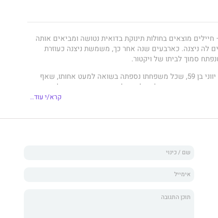
ני – חיילים מוצאים בחולות תינוקת בדואית נטושה ומביאים אותה
ם לה ניצנה. כארבעים שנה אחר כך, משמשת ניצנה כעוזרת
פתח סמוך לביתו של ויקטור.
ויקטור, גבר ממוצא יווני בן 59, שכל משפחתו נספתה בשואה למעט אחותו, שאף
רות בחברה הישראלית ולזכות ליציבות בה. הוא הפך לקצין
חה והתקדם בעבודתו.
קרא/י עוד..
לושים שנות נישואים, אשתו מודיעה לו כי היא נוטשת אותו כדי
ייה עם אחותה הגדולה ממנה, שלא נישאה מעולם.
נחמה למצוקתו. לא מידידו הטוב, לא מילדיו שהתרחקו ממנו
מבקבוק הראקי החביב עליו.
ה מטלטל את עולמו הסדור והמוגדר ומכניס לחייו תשוקה
נה גדולה ולבסוף - אישום ברצח ומשפט מתוקשר.
ק ומותח, הכתוב ביד אמן ופורש יריעתו מימי מלחמת העולם