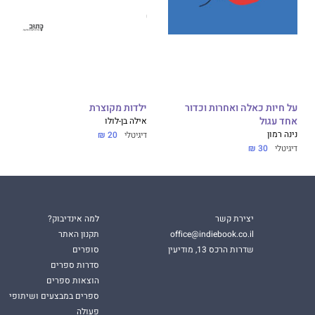
על חיות כאלה ואחרות וכדור
ילדות מקוצרת
אחד עגול
אילה בן-לולו
נינה רמון
דיגיטלי
20 ₪
דיגיטלי
30 ₪
יצירת קשר
למה אינדיבוק?
office@indiebook.co.il
תקנון האתר
שדרות הרכס 13, מודיעין
סופרים
סדרות ספרים
הוצאות ספרים
ספרים במבצעים ושיתופי
פעולה