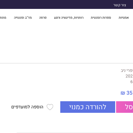
צור קשר
אמנויות
ספרות רומנטית
רוחניות, מדיטציה ורוגע
פרוזה
מד"ב ופנטזיה
מתח 
רי ניב
202
6
35 ₪
סל
להורדה כמנוי
הוספה למועדפים