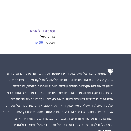
נסיכה של אבא
עדי ליניאל
דיגיטלי
30 ₪
משימת העל של אינדיבוק היא לאפשר לכמה שיותר סופרים וסופרות
להפיץ לעולם את הסיפורים והמסרים שלהם, לתת לקוראים חופש בחירה
והעשיר את כוח הקריאה בעולם שלהם. אנחנו אוהבים ספרים, סיפורים
ולמידה, בדיוק כמוכם, אנו מאמינים שסיפורים מעצבים את מי שאנחנו כבני
אדם ומילים יכולות להעצים ולשנות את העולם שסביבנו.קצת על ספרים
אלקטרוניים / דיגיטלייםאינדיבוק היא חלק אינטגראלי מהמהפכה של ספרים
אלקטרוניים בשפה עברית להורדה, מהפכה אשר פתחה את שוק הספרים בפני
המון סופרים וסופרות חדשים ומוכשרים ובעיקר חשפה את הקוראים
הישראלים לעוד מבחר עצום ומרתק של ספרים בשלל נושאים וז'אנרים.