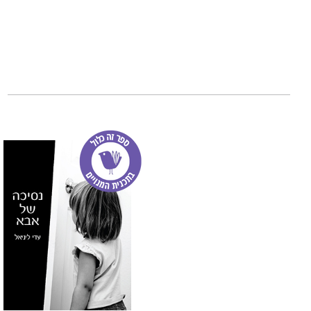
ההחלטה להוציא א
הכותבת במסתרים ו
בנפשה, המגשרת ומ
אור למדה לתואר
פילוסופים והוגים