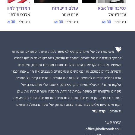
נסיכה של אבא
עולם הישויות
המדריך למשתמ
עדי ליניאל
יורם שחר
אלכס מילמן
דיגיטלי
30 ₪
דיגיטלי
30 ₪
דיגיטלי
30 ₪
משימת העל של אינדיבוק היא לאפשר לכמה שיותר סופרים וסופרות
להפיץ לעולם את הסיפורים והמסרים שלהם, לתת לקוראים חופש בחירה
והעשיר את כוח הקריאה בעולם שלהם. אנחנו אוהבים ספרים, סיפורים
ולמידה, בדיוק כמוכם, אנו מאמינים שסיפורים מעצבים את מי שאנחנו כבני
אדם ומילים יכולות להעצים ולשנות את העולם שסביבנו.קצת על ספרים
אלקטרוניים / דיגיטלייםאינדיבוק היא חלק אינטגראלי מהמהפכה של
ספרים אלקטרוניים בשפה עברית להורדה, מהפכה אשר פתחה את שוק
הספרים בפני המון סופרים וסופרות חדשים ומוכשרים ובעיקר חשפה את
הקוראים הישראלים לעוד מבחר עצום ומרתק של ספרים בשלל נושאים
קרא עוד
וז'אנרים.
יצירת קשר
office@indiebook.co.il