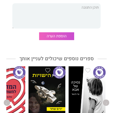
ניווט במורכבות – מסע בעולם מפתיע יסייע לכם למצוא תשובות
לשאלות אלה ולשאלות רבות נוספות בהן נתקלים היום צוותי ניהול
בארגונים מכל הסוגים.
הספר נועד להאיר את דרכם של אנשים המנווטים בסביבה מורכבת
ומפתיעה. משולבים בו לימוד אירועים, כלים יישומיים ועיון תיאורטי.
הוספת הערה
ד"ר שי בן יוסף, סוציולוג, מומחה בפיתוח ארגוני וקהילתי במציאות
מורכבת. מלמד פיתוח ארגוני באוניברסיטת חיפה, המכללה האקדמית
ספרים נוספים שיכולים לעניין אותך
אונו, ובמכללה למינהל. מסייע למנהלים וצוותים בחברות, ארגונים
וקהילות לנווט את דרכם מול אתגרים מורכבים.