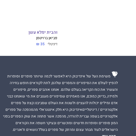
והבית ימלא עשן
פביאן ברויטמן
דיגיטלי
35 ₪
משימת העל של אינדיבוק היא לאפשר לכמה שיותר סופרים וסופרות
להפיץ לעולם את הסיפורים והמסרים שלהם, לתת לקוראים חופש בחירה
והעשיר את כוח הקריאה בעולם שלהם. אנחנו אוהבים ספרים, סיפורים
ולמידה, בדיוק כמוכם, אנו מאמינים שסיפורים מעצבים את מי שאנחנו כבני
אדם ומילים יכולות להעצים ולשנות את העולם שסביבנו.קצת על ספרים
אלקטרוניים / דיגיטלייםאינדיבוק היא חלק אינטגראלי מהמהפכה של ספרים
אלקטרוניים בשפה עברית להורדה, מהפכה אשר פתחה את שוק הספרים בפני
המון סופרים וסופרות חדשים ומוכשרים ובעיקר חשפה את הקוראים
הישראלים לעוד מבחר עצום ומרתק של ספרים בשלל נושאים וז'אנרים.