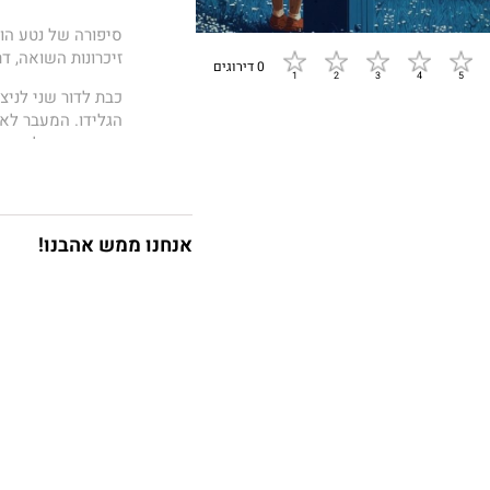
סיפורה של נטע הו
זיכרונות השואה, ד
0 דירוגים
כבת לדור שני לניצ
הגלידו. המעבר לאי
מורכבת, עד לרגע ש
מאותו הרגע היא נ
רגשית סוערת וחיפ
לאורך השנים נטע מ
אנחנו ממש אהבנו!
אשפוזים ועם ניסיו
להבין את עצמה לעו
זהו סיפור על ילד
צורה ועל האפשרות
ביותר.
הסיפור אמיתי לחלו
פרטיות המעורבים.