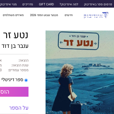
פרסום ספר באינדיבוק
למה אינדיבוק?
GIFT CARD
מדריכים
מנוי אינדיבוק
חדשים
מבצעי שבוע הספר 2026
מארזים משתלמים
נטע זר
ענבר בן דוד
הוצאה:
א
שנת הוצאה:
מאי
מספר עמודים:
0
ספר דיגיטלי
הוספ
על הספר