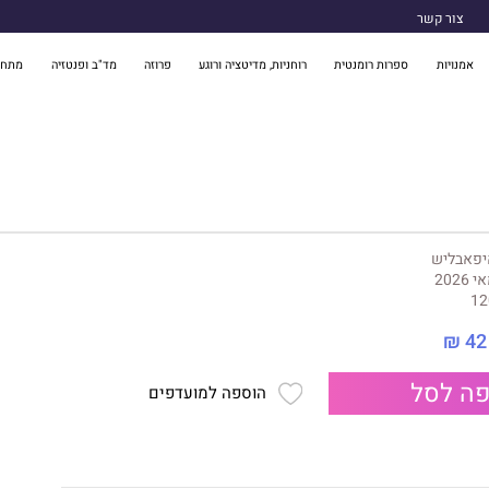
צור קשר
אמנויות
ספרות רומנטית
רוחניות, מדיטציה ורוגע
פרוזה
מד"ב ופנטזיה
מתח 
יפאבליש
 2026
12
42 ₪
ה לסל
הוספה למועדפים