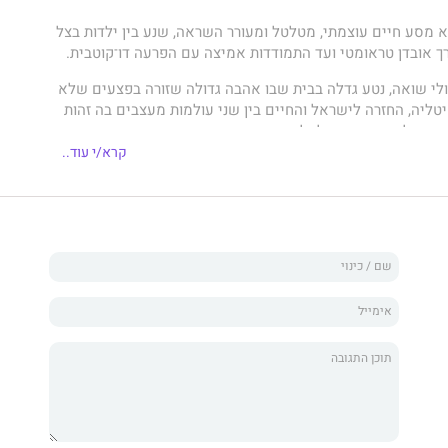
א מסע חיים עוצמתי, מטלטל ומעורר השראה, שנע בין ילדות בצל
רך אובדן טראומטי ועד התמודדות אמיצה עם הפרעה דו־קוטבית.
ולי שואה, נטע גדלה בבית שבו אהבה גדולה שזורה בפצעים שלא
טליה, החזרה לישראל והחיים בין שני עולמות מעצבים בה זהות
בו עולמה מתערער לחלוטין עם אובדן אימהּ בנסיבות טרגיות.
אלצת לבנות את עצמה מחדש, בתוך משפחה משתנה, מציאות
קרא/י עוד..
וש מתמיד אחר שייכות.
תמודדת עם הפרעה דו־קוטבית, עם עליות וירידות קיצוניות, עם
נות למצוא יציבות. אך דווקא מתוך השבר צומחת בה יכולת נדירה
מק, לזהות את גבולותיה ולבחור שוב ושוב בחיים.
ה רגישה שהופכת לאישה חזקה, על כאב שלא נעלם אך משנה
 למצוא משמעות, אהבה ותקווה גם מתוך המקומות החשוכים
טין. שמות הדמויות וחלק מהמקומות שונו על מנת לשמור על