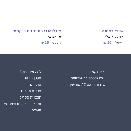
אימא במתנה
אם ליהודי הנודד היו ברקסים
אורטל ארבלי
אורי זהבי
דיגיטלי
26 ₪
דיגיטלי
28 ₪
יצירת קשר
למה אינדיבוק?
office@indiebook.co.il
תקנון האתר
שדרות הרכס 13, מודיעין
סופרים
סדרות ספרים
הוצאות ספרים
ספרים במבצעים ושיתופי
פעולה