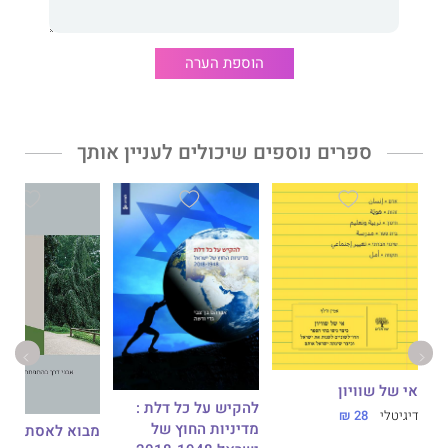
חזונם.
הספר מציע דיון מקורי במורשת התרבות האדריכלית בישראל ומזקק
את
הוספת הערה
ההישגים התכנוניים ואת הערכים החברתיים הייחודיים הגלומים בה.
ספרים נוספים שיכולים לעניין אותך
אי של שוויון
להקיש על כל דלת :
דיגיטלי
28 ₪
מדיניות החוץ של
מבוא לאסתטיקה
ה