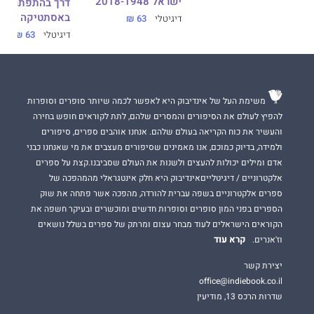
ישראל 2018-1948
דרך בהתפתחות 
באסתטיקה (כרך 
דיגיטלי
63 ₪
דיגיטלי
63 ₪
משימת העל של אינדיבוק היא לאפשר לכמה שיותר סופרים וסופרות
להפיץ לעולם את הסיפורים והמסרים שלהם, לתת לקוראים חופש בחירה
והעשיר את כוח הקריאה בעולם שלהם. אנחנו אוהבים ספרים, סיפורים
ולמידה, בדיוק כמוכם, אנו מאמינים שסיפורים מעצבים את מי שאנחנו כבני
אדם ומילים יכולות להעצים ולשנות את העולם שסביבנו.קצת על ספרים
אלקטרוניים / דיגיטלייםאינדיבוק היא חלק אינטגראלי מהמהפכה של
ספרים אלקטרוניים בשפה עברית להורדה, מהפכה אשר פתחה את שוק
הספרים בפני המון סופרים וסופרות חדשים ומוכשרים ובעיקר חשפה את
הקוראים הישראלים לעוד מבחר עצום ומרתק של ספרים בשלל נושאים
קרא עוד
וז'אנרים.
יצירת קשר
office@indiebook.co.il
שדרות הרכס 13, מודיעין