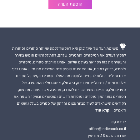
הוספת הערה
משימת העל של אינדיבוק היא לאפשר לכמה שיותר סופרים וסופרות
להפיץ לעולם את הסיפורים והמסרים שלהם, לתת לקוראים חופש בחירה
והעשיר את כוח הקריאה בעולם שלהם. אנחנו אוהבים ספרים, סיפורים
ולמידה, בדיוק כמוכם, אנו מאמינים שסיפורים מעצבים את מי שאנחנו כבני
אדם ומילים יכולות להעצים ולשנות את העולם שסביבנו.קצת על ספרים
אלקטרוניים / דיגיטלייםאינדיבוק היא חלק אינטגראלי מהמהפכה של
ספרים אלקטרוניים בשפה עברית להורדה, מהפכה אשר פתחה את שוק
הספרים בפני המון סופרים וסופרות חדשים ומוכשרים ובעיקר חשפה את
הקוראים הישראלים לעוד מבחר עצום ומרתק של ספרים בשלל נושאים
קרא עוד
וז'אנרים.
יצירת קשר
office@indiebook.co.il
שדרות הרכס 13, מודיעין