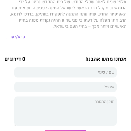
אלפי שנים לאחר שכלי הקודש של בית המקדש נבזזו על ידי
הרומאים, מקבל הרב הראשי לישראל הזמנה לפגישה חשאית עם
האפיפיור החדש שזה עתה התמנה לתפקידו בוותיקן. בדרכו לרומא,
הרב אינו מעלה על דעתו כי פגישה זו תהיה נקודת מפנה בחייו
האישיים ויותר מכך – בחיי העם בישראל.
האפיפיור אורבנוס התשעי, שדרכו לכהונה מפוקפקת, מחזיק
קרא/י עוד..
באמתחתו סוד שיכול לשנות סדרי עולם. הפגישה בין השניים
מתחילה סדרת אירועים אישיים ועולמיים שעלולים לזרוע הרס
וחורבן. לשניהם מטרה משותפת, אך את האפיפיור מניעה מורשת
אנחנו ממש אהבנו!
0 דירוגים
שמקורה בכוח דתית קנאית ואפלה.
נשיא איראן, חביב מוחבי, מחכה בקוצר רוח להשלמת תכניתו של
האפיפיור. הוא יודע שהיום שבו העולם האיסלאמי יקבל את מבוקשו,
קרב.
מי הוא האפיפיור? מה מסתתר מאחורי חזותו התמימה? מהם מניעיו
וכיצד הם קשורים לנשיא איראן ולכוונתו לפתוח במלחמה כנגד
ישראל?
עלילת הספר, המשלבת בין מציאות לדמיון, תסחוף את הקורא על פני
שנים, ארצות ודתות – עד לסיומה המפתיע.