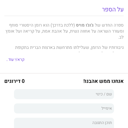
על הספר
ספרה החדש של
ג'וג'ו מויס
(ללכת בדרכך) הוא רומן היסטורי סוחף
ומעורר השראה על אחווה נשית, על אהבת אמת, על קריאה ועל אומץ
לב.
גיבורותיו של הרומן, שעלילתו מתרחשת בארצות הברית בתקופת
השפל הגדול ומבוססת על אירועים אמיתיים, הן חמש נשים שיוצאות
למסע אמיץ ויוצא דופן של חלוקת ספרים בעיירות שכוחות אל,
קרא/י עוד..
במטרה להעניק את מתנת הקריאה וידע משנה חיים למי שלא יכולים
להגיע אליהם בצורה אחרת.
אנחנו ממש אהבנו!
0 דירוגים
קורותיהן – וקורות הגברים שהן אוהבות – יוצרים דרמה בלתי-נשכחת
העוסקת בנאמנות, בצדק, בחמלה ובתשוקה.