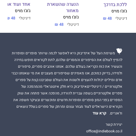
הנערה שהשארת
אחד ועוד אחד
ללכת בדרכך
מאחור
ג'וג'ו מויס
ג'וג'ו מויס
ג'וג'ו מויס
דיגיטלי
48 ₪
דיגיטלי
48 ₪
דיגיטלי
48 ₪
משימת העל של אינדיבוק היא לאפשר לכמה שיותר סופרים וסופרות
להפיץ לעולם את הסיפורים והמסרים שלהם, לתת לקוראים חופש בחירה
והעשיר את כוח הקריאה בעולם שלהם. אנחנו אוהבים ספרים, סיפורים
ולמידה, בדיוק כמוכם, אנו מאמינים שסיפורים מעצבים את מי שאנחנו כבני
אדם ומילים יכולות להעצים ולשנות את העולם שסביבנו.קצת על ספרים
אלקטרוניים / דיגיטלייםאינדיבוק היא חלק אינטגראלי מהמהפכה של
ספרים אלקטרוניים בשפה עברית להורדה, מהפכה אשר פתחה את שוק
הספרים בפני המון סופרים וסופרות חדשים ומוכשרים ובעיקר חשפה את
הקוראים הישראלים לעוד מבחר עצום ומרתק של ספרים בשלל נושאים
קרא עוד
וז'אנרים.
יצירת קשר
office@indiebook.co.il