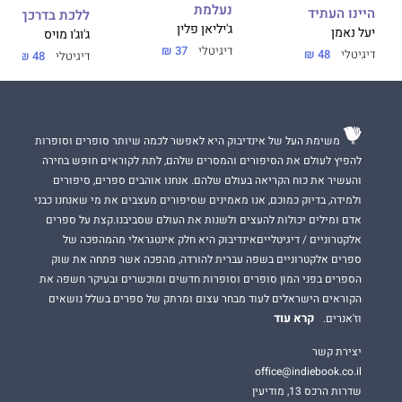
נעלמת
היינו העתיד
ללכת בדרכך
ג'יליאן פלין
יעל נאמן
ג'וג'ו מויס
דיגיטלי
37 ₪
דיגיטלי
48 ₪
דיגיטלי
48 ₪
משימת העל של אינדיבוק היא לאפשר לכמה שיותר סופרים וסופרות
להפיץ לעולם את הסיפורים והמסרים שלהם, לתת לקוראים חופש בחירה
והעשיר את כוח הקריאה בעולם שלהם. אנחנו אוהבים ספרים, סיפורים
ולמידה, בדיוק כמוכם, אנו מאמינים שסיפורים מעצבים את מי שאנחנו כבני
אדם ומילים יכולות להעצים ולשנות את העולם שסביבנו.קצת על ספרים
אלקטרוניים / דיגיטלייםאינדיבוק היא חלק אינטגראלי מהמהפכה של
ספרים אלקטרוניים בשפה עברית להורדה, מהפכה אשר פתחה את שוק
הספרים בפני המון סופרים וסופרות חדשים ומוכשרים ובעיקר חשפה את
הקוראים הישראלים לעוד מבחר עצום ומרתק של ספרים בשלל נושאים
קרא עוד
וז'אנרים.
יצירת קשר
office@indiebook.co.il
שדרות הרכס 13, מודיעין