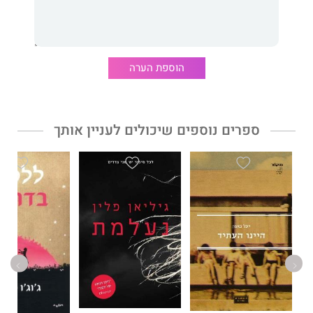
סבין דארנט
פרסמה שני רומנים,
Having and Eating it
ו
The Great
Indoors
ושני ספרים לבנות הנעורים.
הוספת הערה
בעבר עבדה כעורכת ב"גרדיאן" וכעורכת ספרותית ב"סאנדיי טיימס"
וכתבה טורים לעיתונים ולכתבי-עת רבים בבריטניה. דארנט מתגוררת
עם משפחתה בדרום לונדון.
ספרים נוספים שיכולים לעניין אותך
דבר עורכת האתר:
רכבת הרים מרגשת ומפתיעה.
נרטיב עשיר במיסתורין שנמתח ומסעיר.