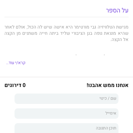
על הספר
מגישת הטלוויזיה גבי מורטימר היא אישה שיש לה הכול, אולם לאחר
שהיא מוצאת גופה בגן הציבורי שליד ביתה חייה משתנים מן הקצה
אל הקצה.
הראיות מובילות שוב ושוב אליה והמשטרה בטוחה שהיא האשמה.
קרא/י עוד..
מתחת לעור שלך
הוא רומן מתח משובח שזכה לשבחים יוצאי דופן
ואף הושווה באמזון ל- "
Gone Girl
" הכה מדובר.
אנחנו ממש אהבנו!
0 דירוגים
זהו ספר בלתי-צפוי, בעל עלילה מפותלת להפליא שמצביעה על כך
שיש רק שלושה כללים בחיים: אל תניח שום דבר, אל תאמין לשום
דבר, בדוק כל דבר.
"פיתולים ותפניות לאורך עלילה מרוסנת להפליא שאינה מסתירה דבר
אך אינה מפסיקה להפתיע"
The Times