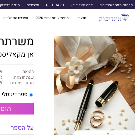
פרסום ספר באינדיבוק
למה אינדיבוק?
GIFT CARD
מדריכים
מנוי אינדיבוק
חדשים
מבצעי שבוע הספר 2026
מארזים משתלמים
משרתת 
אן מקאליסט
הוצאה:
של
שנת הוצאה:
אפ
מספר עמודים:
8
ספר דיגיטלי
הוספ
על הספר