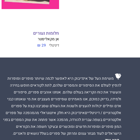
חלומות נעורים
אן מקאליסטר
דיגיטלי
29 ₪
משימת העל של אינדיבוק היא לאפשר לכמה שיותר סופרים וסופרות
להפיץ לעולם את הסיפורים והמסרים שלהם, לתת לקוראים חופש בחירה
והעשיר את כוח הקריאה בעולם שלהם. אנחנו אוהבים ספרים, סיפורים
ולמידה, בדיוק כמוכם, אנו מאמינים שסיפורים מעצבים את מי שאנחנו כבני
אדם ומילים יכולות להעצים ולשנות את העולם שסביבנו.קצת על ספרים
אלקטרוניים / דיגיטלייםאינדיבוק היא חלק אינטגראלי מהמהפכה של ספרים
אלקטרוניים בשפה עברית להורדה, מהפכה אשר פתחה את שוק הספרים בפני
המון סופרים וסופרות חדשים ומוכשרים ובעיקר חשפה את הקוראים
הישראלים לעוד מבחר עצום ומרתק של ספרים בשלל נושאים וז'אנרים.