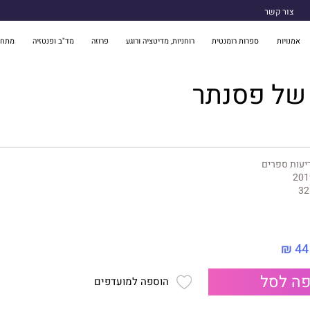
צור קשר
אמנויות
ספרות רומנטית
רוחניות, מדיטציה ורוגע
פרוזה
מד"ב ופנטזיה
מתח 
של פסנתר
יעות ספרים
201
32
44 ₪
ה לסל
הוספה למועדפים