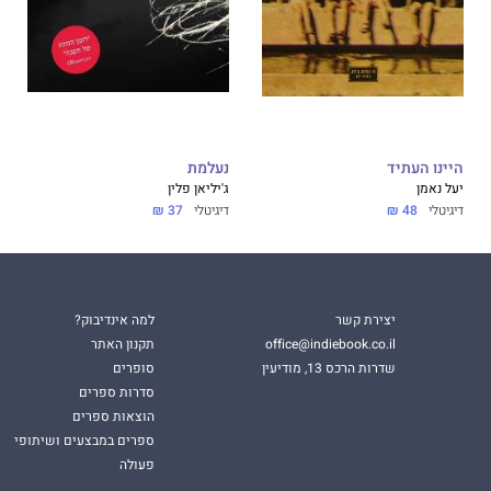
היינו העתיד
נעלמת
יעל נאמן
ג'יליאן פלין
דיגיטלי
48 ₪
דיגיטלי
37 ₪
יצירת קשר
למה אינדיבוק?
office@indiebook.co.il
תקנון האתר
שדרות הרכס 13, מודיעין
סופרים
סדרות ספרים
הוצאות ספרים
ספרים במבצעים ושיתופי
פעולה