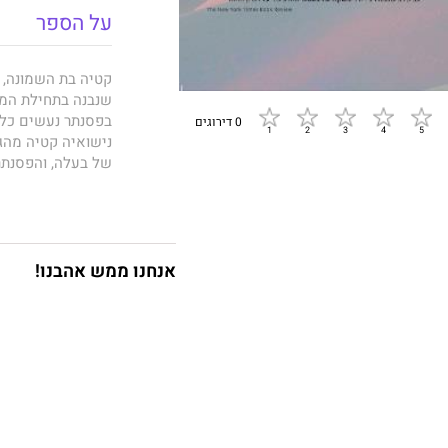
על הספר
שנבנה בתחילת המאה
בפסנתר נעשים כל 
0 דירוגים
נישואיה קטיה מה
של בעלה, והפסנתר
קלרה לנדוי בת הע
אנחנו ממש אהבנו!
חדשה הוא עניין מ
פסנתר בלות'נר שהי
מחליטה קלרה למכו
הסיפור מקבל תפני
הקשרים המסתוריים 
נחשפים בהדרגה ומ