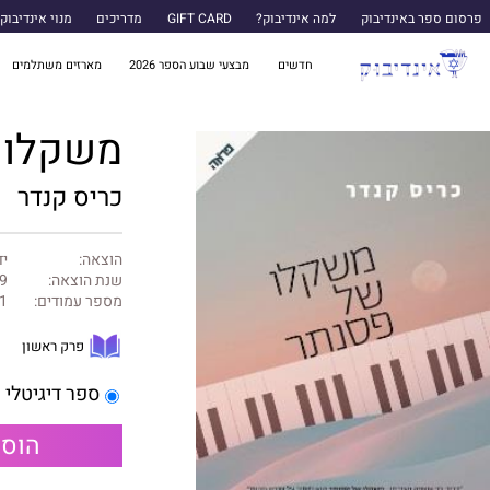
פרסום ספר באינדיבוק
למה אינדיבוק?
GIFT CARD
מדריכים
מנוי אינדיבוק
חדשים
מבצעי שבוע הספר 2026
מארזים משתלמים
משקלו 
כריס קנדר
הוצאה:
יד
שנת הוצאה:
9
מספר עמודים:
1
פרק ראשון
ספר דיגיטלי
הוספ