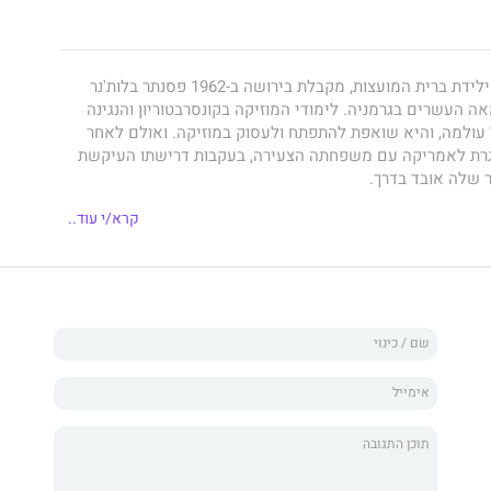
קטיה בת השמונה, ילידת ברית המועצות, מקבלת בירושה ב-1962 פסנתר בלות'נר
 העשרים בגרמניה. לימודי המוזיקה בקונסרבטוריון והנגינה
עולמה, והיא שואפת להתפתח ולעסוק במוזיקה. ואולם לאחר
גרת לאמריקה עם משפחתה הצעירה, בעקבות דרישתו העיקשת
 שלה אובד בדרך.
קרא/י עוד..
שרים ושש מקליפורניה, מכונאית מוכשרת שעובדת במוסך
משפחתי, נפרדת ב-2012 מבן זוגה ובמקביל נאלצת לעזוב את דירתו. מעבר לדירה
ורכב, בגלל מתנה שהעניק לה אביה ביום הולדתה השנים-עשר,
א מעולם לא למדה לנגן בו היטב. ברגע של תסכול פתאומי
ר את הפסנתר, ולשמחתה היא אינה מתקשה למצוא קונה, אבל
ת גורלית כשמתבררת זהותו של האדם שמעוניין מאוד בפסנתר.
והטרגיים בן קטיה לקלרה, ובין שתיהן לפסנתר הבלות'נר,
שרטטים דיוקן של נשיות מודרנית ושיר הלל לאהבת המוזיקה.