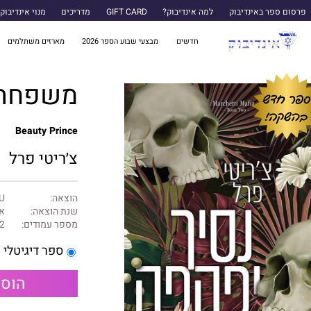
פרסום ספר באינדיבוק
למה אינדיבוק?
GIFT CARD
מדריכים
מנוי אינדיבוק
חדשים
מבצעי שבוע הספר 2026
מארזים משתלמים
משפחת מרצ'טי
Beauty Prince
צ׳ריטי פרל
הוצאה:
U ספרות שנו
שנת הוצאה:
או
מספר עמודים:
2
ספר דיגיטלי
הוספ