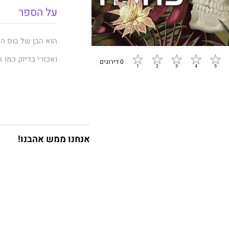
על הספר
הוא הבן של בוס ה
ואכזרי בדיוק כמו 
0 דירוגים
הייתי בת עשר כשש
ולפי איך שבת הדוד
כשהגעתי לגיל שמו
אנחנו ממש אהבנו!
בני מרצ'טי הוא הי
הוא אכזרי, ערמומי
חלפו עשר שנים מא
ועכשיו, היום הזה ה