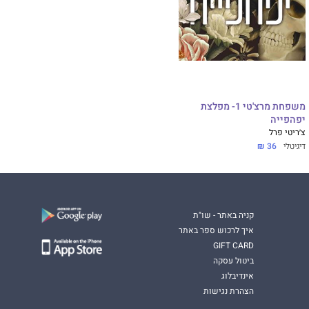
משפחת מרצ'טי 1- מפלצת
יפהפייה
צ׳ריטי פרל
דיגיטלי
36 ₪
קניה באתר - שו"ת
איך לרכוש ספר באתר
GIFT CARD
ביטול עסקה
אינדיבלוג
הצהרת נגישות