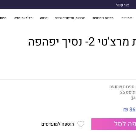
צור קשר
אמנויות
ספרות רומנטית
רוחניות, מדיטציה ורוגע
פרוזה
מד"ב ופנטזיה
מתח 
 2- נסיך יפהפה
געת
גוסט 25
34
36 ₪
ה לסל
הוספה למועדפים