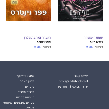
שמונה-עשרה
הנערה ואהבתה לרן
ג'וליה האס
פפר וינטרס
דיגיטלי
36 ₪
דיגיטלי
36 ₪
יצירת קשר
למה אינדיבוק?
office@indiebook.co.il
תקנון האתר
שדרות הרכס 13, מודיעין
סופרים
סדרות ספרים
הוצאות ספרים
ספרים במבצעים ושיתופי
פעולה