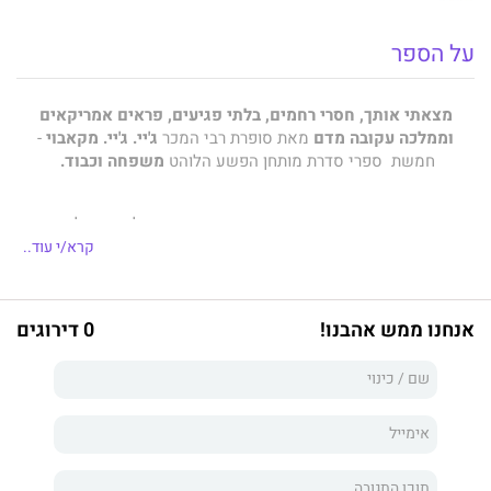
על הספר
מצאתי אותך, חסרי רחמים, בלתי פגיעים, פראים אמריקאים
וממלכה עקובה מדם
מאת סופרת רבי המכר
ג'יי. ג'יי. מקאבוי
-
חמשת ספרי סדרת מותחן הפשע הלוהט
משפחה וכבוד.
רומן פשע המתרחש בשיקגו ומתאר את חייהם של גבר ושל אישה
המגיעים מבתים שונים וממשפחות מנוגדות, ונתקלים בקשיים לא
קרא/י עוד..
מעטים בדרך.
אנחנו ממש אהבנו!
0 דירוגים
הסדרה זכתה לשבחים רבים וכיכבה במקומות הראשונים ברשימות
רבי המכר בעולם.