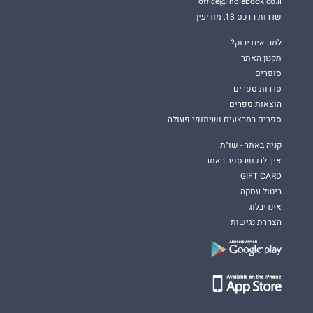
office@indiebook.co.il
שדרות הרכס 13, מודיעין
למה אינדיבוק?
תקנון האתר
סופרים
סדרות ספרים
הוצאות ספרים
ספרים במבצעים ושיתופי פעולה
קניה באתר - שו"ת
איך לרכוש ספר באתר
GIFT CARD
ביטול עסקה
אינדיבלוג
הצהרת נגישות