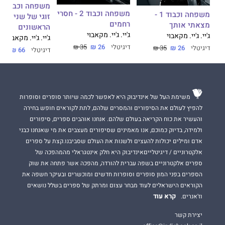
משפחה וכבוד - 
משפחה וכבוד 2 - חסרי
משפחה וכבוד 1 -
זוגי של שני הספ
רחמים
מצאתי אותך
הראשונים
ג'יי. ג'יי. מקאבוי
ג'יי. ג'יי. מקאבוי
ג'יי. ג'יי. מקאבוי
דיגיטלי
26 ₪
35 ₪
דיגיטלי
26 ₪
35 ₪
דיגיטלי
66 ₪
משימת העל של אינדיבוק היא לאפשר לכמה שיותר סופרים וסופרות
להפיץ לעולם את הסיפורים והמסרים שלהם, לתת לקוראים חופש בחירה
והעשיר את כוח הקריאה בעולם שלהם. אנחנו אוהבים ספרים, סיפורים
ולמידה, בדיוק כמוכם, אנו מאמינים שסיפורים מעצבים את מי שאנחנו כבני
אדם ומילים יכולות להעצים ולשנות את העולם שסביבנו.קצת על ספרים
אלקטרוניים / דיגיטלייםאינדיבוק היא חלק אינטגראלי מהמהפכה של
ספרים אלקטרוניים בשפה עברית להורדה, מהפכה אשר פתחה את שוק
הספרים בפני המון סופרים וסופרות חדשים ומוכשרים ובעיקר חשפה את
הקוראים הישראלים לעוד מבחר עצום ומרתק של ספרים בשלל נושאים
קרא עוד
וז'אנרים.
יצירת קשר