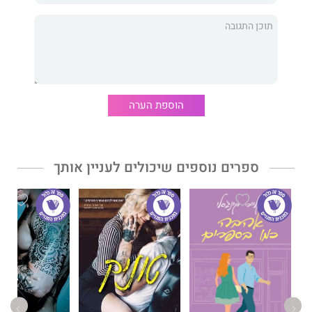
משחק ידידות
הוא הספר הראשון בדואט
בלו
. זהו סיפור אהבה בין
שני גברים שמתחיל בחברות עמוקה ומתפתח למערכת יחסים רומנטית
מטריפה ולוהטת. בין פרצי הצחוק העולים מהדיאלוגים השנונים
והכימיה הממגנטת בין השורות, בלו וקלי מזכירים לנו עד כמה גדול
הוספת הערה
כוחה של האהבה ושלפעמים הדברים הטובים ביותר נמצאים מתחת
לאף.
ספרים נוספים שיכולים לעניין אותך