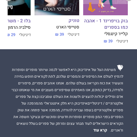
טוניק
בוק בויפרינד 1 - אהבה
בלו 2 - משחק חוץ
כמו בספרים
סטייסי הארט
סילביה הרמון
קלייר קינגסלי
דיגיטלי
39 ₪
דיגיטלי
29 ₪
39 ₪
דיגיטלי
39 ₪
משימת העל של אינדיבוק היא לאפשר לכמה שיותר סופרים וסופרות
להפיץ לעולם את הסיפורים והמסרים שלהם, לתת לקוראים חופש בחירה
והעשיר את כוח הקריאה בעולם שלהם. אנחנו אוהבים ספרים, סיפורים
ולמידה, בדיוק כמוכם, אנו מאמינים שסיפורים מעצבים את מי שאנחנו כבני
אדם ומילים יכולות להעצים ולשנות את העולם שסביבנו.קצת על ספרים
אלקטרוניים / דיגיטלייםאינדיבוק היא חלק אינטגראלי מהמהפכה של
ספרים אלקטרוניים בשפה עברית להורדה, מהפכה אשר פתחה את שוק
הספרים בפני המון סופרים וסופרות חדשים ומוכשרים ובעיקר חשפה את
הקוראים הישראלים לעוד מבחר עצום ומרתק של ספרים בשלל נושאים
קרא עוד
וז'אנרים.