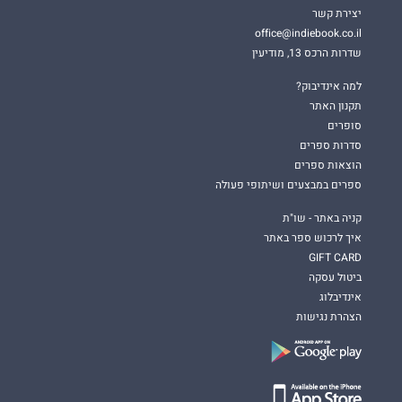
יצירת קשר
office@indiebook.co.il
שדרות הרכס 13, מודיעין
למה אינדיבוק?
תקנון האתר
סופרים
סדרות ספרים
הוצאות ספרים
ספרים במבצעים ושיתופי פעולה
קניה באתר - שו"ת
איך לרכוש ספר באתר
GIFT CARD
ביטול עסקה
אינדיבלוג
הצהרת נגישות