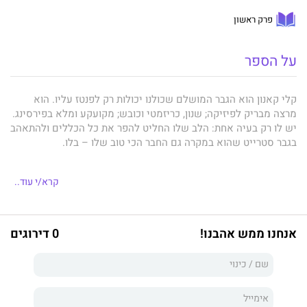
פרק ראשון
על הספר
קלי קאנון הוא הגבר המושלם שכולנו יכולות רק לפנטז עליו. הוא
מרצה מבריק לפיזיקה; שנון, כריזמטי וכובש; מקועקע ומלא בפירסינג.
יש לו רק בעיה אחת: הלב שלו החליט להפר את כל הכללים ולהתאהב
בגבר סטרייט שהוא במקרה גם החבר הכי טוב שלו – בלו.
קרא/י עוד..
כוכב הפוטבול בריטון "בלו" מונטגומרי צבר לעצמו מוניטין של שחקן
מוכשר וגבר שרמנטי וכובש, שנשים רבות רוצות בקרבתו. אבא שלו
לעומת זאת מתעניין רק בקריירת הפוטבול שלו, והמאמנים שלו
אנחנו ממש אהבנו!
0 דירוגים
יושבים לו על הווריד ומצפים ממנו להביא לניצחונות, בלי להיפצע
שוב. קריירת הפוטבול שלו אמנם נמצאת גבוה מאוד בראש רשימת
סדר העדיפויות שלו, אך ישנו דבר אחד שבלו מייחס לו חשיבות רבה
יותר: החברות ארוכת השנים עם קלי. כשהחברות עם קלי לובשת צורה
חדשה ורומנטית, בלו מתחיל להבין את ההשפעה האפשרית של
הקשר ביניהם על קריירת הפוטבול.