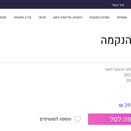
צור קשר
אמנויות
ספרות רומנטית
רוחניות, מדיטציה ורוגע
פרוזה
מד"ב ופנטזיה
מתח 
נקמה
גי הוצאה לאור
202
20
29 ₪
ה לסל
הוספה למועדפים