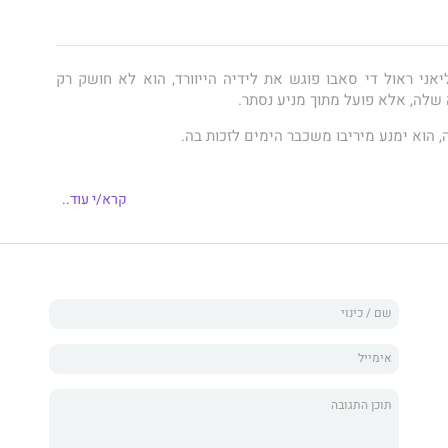
יאני ראול די סאבו פוגש את לידיה הייוורד, הוא לא חושק רק
 שלה, אלא פועל מתוך מניע נסתר.
 הוא ימנע מיריבו משכבר הימים לזכות בה.
ות להימלט מגורלה להימכר לזר, פונה אל ראול, והוא מבטיח לה
קרא/י עוד..
 שמגעו המיומן מעורר בה תשוקה שאין לעמוד בפניה.
א מגלה שהיא כלי שרת במשחק הנקמה של ראול... עד שמתברר
פויות יכבלו אותה לראול לנצח!