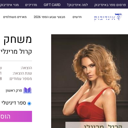
פרסום ספר באינדיבוק
למה אינדיבוק?
GIFT CARD
מדריכים
מנוי אינדיבוק
חדשים
מבצעי שבוע הספר 2026
מארזים משתלמים
משחק ה
קרול מרינלי
הוצאה:
של
שנת הוצאה:
1
מספר עמודים:
8
פרק ראשון
ספר דיגיטלי
הוספ