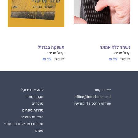
נשמה ללא אמונה
תשוקה בברזיל
קרול מרינלי
קרול מרינלי
דיגיטלי
29 ₪
דיגיטלי
29 ₪
יצירת קשר
למה אינדיבוק?
office@indiebook.co.il
תקנון האתר
שדרות הרכס 13, מודיעין
סופרים
סדרות ספרים
הוצאות ספרים
ספרים במבצעים ושיתופי
פעולה