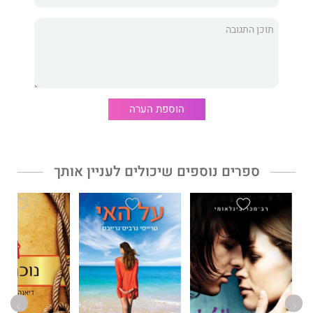
אבל הוא לא טים.
וברנדט היא לא אישה שמוכנה לשמוע "לא".
טאלולה ריילי
היא שחקנית, סופרת ובמאית.
משחקי אהבה
הוא רומן
הביכורים שלה, סיפור אהבה מודרני ונועז על המסע של אישה אחת
הוספת הערה
בדרך למצוא את עצמה בתוך מערכת יחסים עוצמתית.
ספרים נוספים שיכולים לעניין אותך
"סיפור אהבה מרענן. גיבורה מיוחדת במינה."
מארי קלייר
"עונג צרוף. תקראו ותתמוגגו!"
דיילי מייל