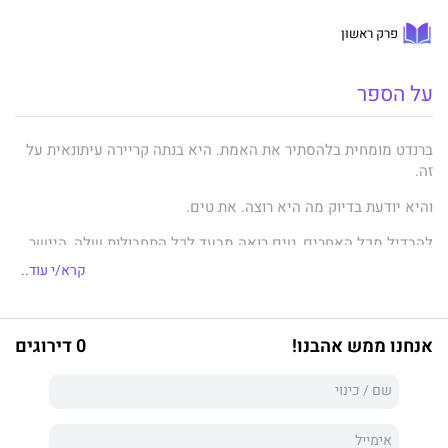
פרק ראשון
על הספר
ברנדט מומחית בלהסתיר את האמת. היא בנתה קריירה עיתונאית על
זה.
והיא יודעת בדיוק מה היא רוצה. את טים.
להבדיל מכל האחרים, טים רואה מבעד לכל התחבולות שלה, היישר
לתוך לבה. הוא רואה מי היא באמת.
קרא/י עוד..
וגם אם הוא הכריז זה עתה על אירוסיו לאליזבת המופלאה עד כדי
בחילה, הוא עדיין לא עונד טבעת על אצבעו.
אנחנו ממש אהבנו!
0 דירוגים
כשאליזבת מתחילה להתערב בחיי האהבה של ברנדט ולשדך לה את
ראדלי, ברנדט יודעת שהגיע הזמן לפעול.
כן, ראדלי החבר הכי טוב של אליזבת הוא אולי מקסים, כריזמטי
ואינטליגנטי.