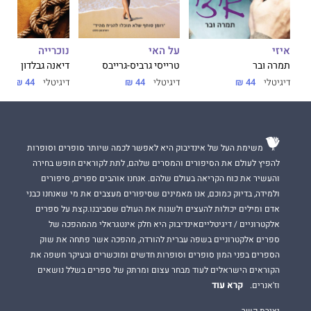
על האי
נוכרייה
איזי
טרייסי גרביס-גרייבס
דיאנה גבלדון
תמרה ובר
דיגיטלי
44 ₪
דיגיטלי
44 ₪
דיגיטלי
44 ₪
משימת העל של אינדיבוק היא לאפשר לכמה שיותר סופרים וסופרות
להפיץ לעולם את הסיפורים והמסרים שלהם, לתת לקוראים חופש בחירה
והעשיר את כוח הקריאה בעולם שלהם. אנחנו אוהבים ספרים, סיפורים
ולמידה, בדיוק כמוכם, אנו מאמינים שסיפורים מעצבים את מי שאנחנו כבני
אדם ומילים יכולות להעצים ולשנות את העולם שסביבנו.קצת על ספרים
אלקטרוניים / דיגיטלייםאינדיבוק היא חלק אינטגראלי מהמהפכה של
ספרים אלקטרוניים בשפה עברית להורדה, מהפכה אשר פתחה את שוק
הספרים בפני המון סופרים וסופרות חדשים ומוכשרים ובעיקר חשפה את
הקוראים הישראלים לעוד מבחר עצום ומרתק של ספרים בשלל נושאים
קרא עוד
וז'אנרים.
יצירת קשר