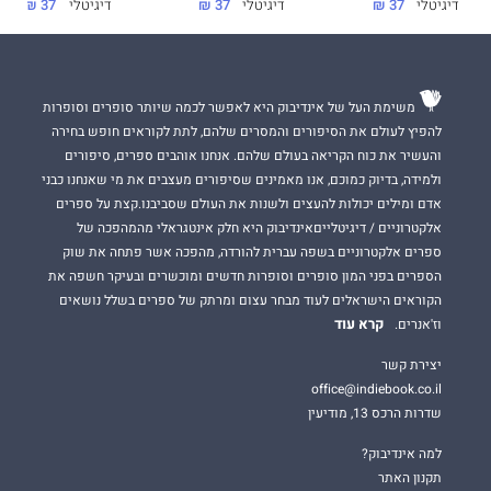
דיגיטלי
37 ₪
דיגיטלי
37 ₪
דיגיטלי
37 ₪
ואז, אני אתגרש ממנה ואשאיר אותה לאסוף את שברי חייה.
אבל אז היא נכנסה לי מתחת לעור.
משימת העל של אינדיבוק היא לאפשר לכמה שיותר סופרים וסופרות
האש שלה. התעלולים הנקמניים. כל מילה פוגענית, במיוחד הסירוב
להפיץ לעולם את הסיפורים והמסרים שלהם, לתת לקוראים חופש בחירה
שלה לסור למרותי.
והעשיר את כוח הקריאה בעולם שלהם. אנחנו אוהבים ספרים, סיפורים
כל התוכניות שלי הלכו לעזאזל.
ולמידה, בדיוק כמוכם, אנו מאמינים שסיפורים מעצבים את מי שאנחנו כבני
אדם ומילים יכולות להעצים ולשנות את העולם שסביבנו.קצת על ספרים
עד שנותרה רק שבועה אחת, לגרום לה להשתחוות לי... ולשמור אותה
אלקטרוניים / דיגיטלייםאינדיבוק היא חלק אינטגראלי מהמהפכה של
לעצמי.
ספרים אלקטרוניים בשפה עברית להורדה, מהפכה אשר פתחה את שוק
הספרים בפני המון סופרים וסופרות חדשים ומוכשרים ובעיקר חשפה את
הקוראים הישראלים לעוד מבחר עצום ומרתק של ספרים בשלל נושאים
משחקים של שנאה
הוא הספר השני בסדרת
משחקים מאורגנים
,
קרא עוד
וז'אנרים.
רומן רומנטי עכשווי לוהט במיוחד, עם אנטי־גיבור בעל מוסר מפוקפק
ועם גיבורה סוררת ולוחמנית.
יצירת קשר
office@indiebook.co.il
שדרות הרכס 13, מודיעין
מומלץ לקריאה מגיל שמונה־עשרה ומעלה.
למה אינדיבוק?
תקנון האתר