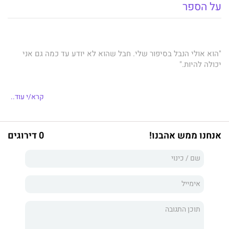
על הספר
"הוא אולי הנבל בסיפור שלי. חבל שהוא לא יודע עד כמה גם אני
יכולה להיות."
קרא/י עוד..
רוזלי
שידוכים נעשים בגן עדן. השידוך שלי עוצב במיוחד בגיהינום.
אנחנו ממש אהבנו!
0 דירוגים
נצרב בלהבות השנאה, נזרע בהונאה גדולה, נועד לאבדון.
פיסת נייר שחתמתי עליה בגיל שש־עשרה חיברה אותי אליו.
נובה דה־קרוז.
היורש של אימפריית דה־קרוז. הבן של האויבים הגדולים ביותר של
המשפחה שלי.
ועכשיו, בעלי בשידוך.