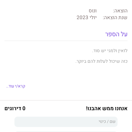
הוצאה:
ונוס
שנת הוצאה:
יולי 2023
על הספר
לזאין ולמגי יש סוד.
כזה שיכול לעלות להם ביוקר.
אחרי לילה אחד מטורף בלאס וגאס לפני כמעט שנתיים, זאין טריינור
קרא/י עוד..
ומגי אומורה עדיין מתמודדים עם ההנגאובר.
כי עכשיו הם בעל ואישה.
אנחנו ממש אהבנו!
0 דירוגים
בערך.
זה מסובך.
היא מסרבת להתמסר אליו. הוא מסרב לשחרר אותה.