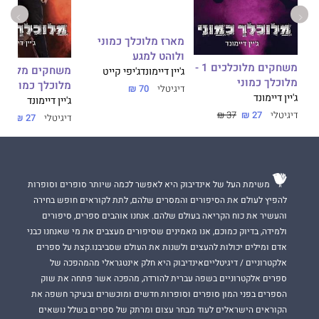
מלוכלך כמו זאין
הוא הספר השביעי בסדרת
משחקים מלוכלכים.
זהו רומן על נישואים סודיים עם גיבור ילד רע שמנסה להיות טוב
מארז מלוכלך כמוני
משחקים מלוכלכים 3 -
וגיבורה בועטת שחולשתה היחידה היא הגבר שהיא לא יכולה לעמוד
ולוהט למגע
בפניו.
משחקים מלוכלכים 1 -
ג'יין דיימונד
ג'יפי קייט
מלוכלך כמוני
מלוכלך כמונו
דיגיטלי
70 ₪
הספר הוא המשך עלילתי לנובלה
מלוכלך כמונו
, ואף שניתן לקרוא
ג'יין דיימונד
ג'יין דיימונד
את הספר ללא הנובלה, מומלץ בחום להתחיל ממנה. כי זאין ומגי
דיגיטלי
27 ₪
37 ₪
דיגיטלי
27 ₪
37 ₪
שווים כל מילה וכל שנייה של התאהבות.
משימת העל של אינדיבוק היא לאפשר לכמה שיותר סופרים וסופרות
להפיץ לעולם את הסיפורים והמסרים שלהם, לתת לקוראים חופש בחירה
והעשיר את כוח הקריאה בעולם שלהם. אנחנו אוהבים ספרים, סיפורים
ולמידה, בדיוק כמוכם, אנו מאמינים שסיפורים מעצבים את מי שאנחנו כבני
אדם ומילים יכולות להעצים ולשנות את העולם שסביבנו.קצת על ספרים
אלקטרוניים / דיגיטלייםאינדיבוק היא חלק אינטגראלי מהמהפכה של
ספרים אלקטרוניים בשפה עברית להורדה, מהפכה אשר פתחה את שוק
הספרים בפני המון סופרים וסופרות חדשים ומוכשרים ובעיקר חשפה את
הקוראים הישראלים לעוד מבחר עצום ומרתק של ספרים בשלל נושאים