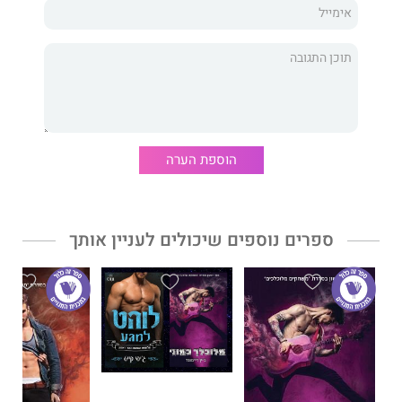
ואף אחד מהם לא מוכן להתרחק.
שניהם ממשיכים להחזיק בדבר הדפוק הזה כל כך בעקשנות וכל כך
חזק, עד שהכול עלול להישבר.
ועדיין, אסור שדבר יישבר. לא באמצע סיבוב הופעות עולמי.
כעוזרת המנהל של להקת הרוק הלוהטת דירטי, שבה זאין מככב כסולן,
הוספת הערה
מגי נחושה להישאר מקצועית ולהתרחק מזאין.
היא לא יכולה לסכן את העבודה שהיא אוהבת, אפילו עבור כוכב רוק
משגע.
ספרים נוספים שיכולים לעניין אותך
מה שאומר שהיא לא יכולה להתאהב בבעלה... או להיכנס למיטה
שלו.
אלא שהיא כבר נכשלה בשני הסעיפים.
וזאין מתכוון להכשיל אותה שוב.
לרוע מזלה של מגי, זאין טריינור לעולם לא יוותר על מה שהוא רוצה.
ומה שהוא רוצה זה את אשתו.