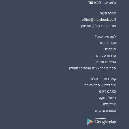
קרא עוד
וז'אנרים.
יצירת קשר
office@indiebook.co.il
שדרות הרכס 13, מודיעין
למה אינדיבוק?
תקנון האתר
סופרים
סדרות ספרים
הוצאות ספרים
ספרים במבצעים ושיתופי פעולה
קניה באתר - שו"ת
איך לרכוש ספר באתר
GIFT CARD
ביטול עסקה
אינדיבלוג
הצהרת נגישות