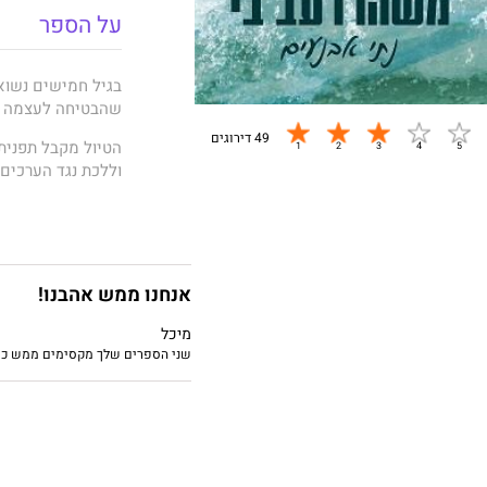
על הספר
בגיל חמישים נשו
שהבטיחה לעצמה של
49 דירוגים
הטיול מקבל תפנית
וללכת נגד הערכים 
בהתלבטות קשה בין
מרגשת בלי פשרות 
על רקע הנופים המ
אנחנו ממש אהבנו!
השקט ונקלעת למער
משהו רעב בי
הוא ר
מיכל
שני הספרים שלך מקסימים ממש כיי
של הודו, דמויות ה
יציב ובטוח מתחיל 
מי ינצח? הלב או הה