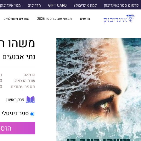
פרסום ספר באינדיבוק
למה אינדיבוק?
GIFT CARD
מדריכים
מנוי אינדיבוק
חדשים
מבצעי שבוע הספר 2026
מארזים משתלמים
משהו רע
נתי אבנעים
הוצאה:
נת
שנת הוצאה:
0
מספר עמודים:
0
פרק ראשון
ספר דיגיטלי
הוספ