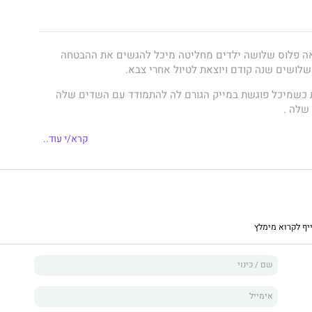
אה פלוס שלושה ילדים מחליטה מיכל להגשים את ההבטחה
ושים שנה קודם ויוצאת לטיול אחרי צבא.
 כשמיכל פוגשת במייק הגורם לה להתמודד עם השדים שלה
שלה .
 החיים השלווים הנוחים והרגועים שבנתה לעצמה לבין אהבה
קרא/י עוד..
ועכבות מגלה מיכל מה רעב בה.
רהיבים של מדינת קרלה בדרום הודו מיכל באה לחפש את
בולת רגשות.
ומן סוחף ומענג שנקרא בנשימה אחת על רקע נופיה הקסומים
ף לקרוא מימלץ
נקשרות שוב ושוב, קשרים נפרמים, אהבות ניצתות וכל מה שהיה
לרעוד.
גיון?