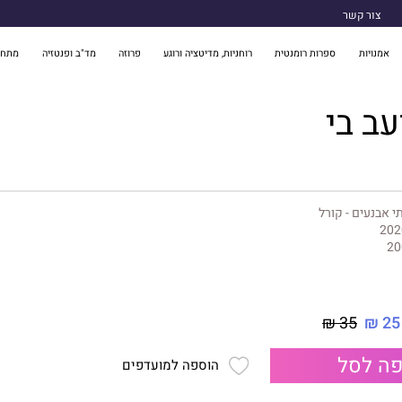
צור קשר
אמנויות
ספרות רומנטית
רוחניות, מדיטציה ורוגע
פרוזה
מד"ב ופנטזיה
מתח 
ב בי
י אבנעים - קורל
202
20
35 ₪
25 ₪
ה לסל
הוספה למועדפים