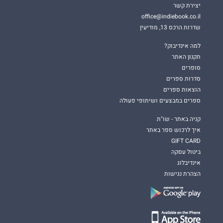
יצירת קשר
office@indiebook.co.il
שדרות הרכס 13, מודיעין
למה אינדיבוק?
תקנון האתר
סופרים
סדרות ספרים
הוצאות ספרים
ספרים במבצעים ושיתופי פעולה
קניה באתר - שו"ת
איך לרכוש ספר באתר
GIFT CARD
ביטול עסקה
אינדיבלוג
הצהרת נגישות