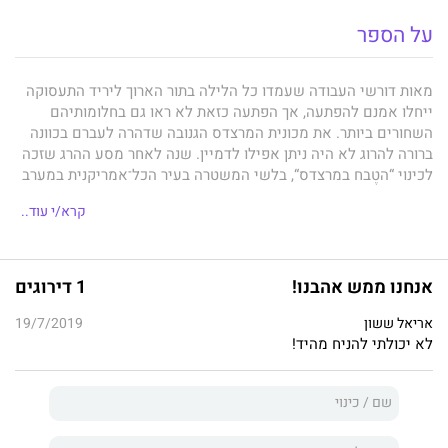
על הספר
מאות דורשי העבודה שעמדו כל הלילה בתור הארוך ליריד התעסוקה
ייחלו אמנם להפתעה, אך הפתעה כזאת לא ראו גם בחלומותיהם
השחורים ביותר. את מכונית המרצדס הגנובה שדהרה לעברם בכוונה
ברורה להרוג לא היה ניתן אפילו לדמיין. שנה לאחר מסע ההרג שזכה
לכינוי “הטֶבח במרצדס“, בלשי המשטרה בעיר הכל־אמריקנית במערב
התיכון אינם קרובים אפילו לפענוח הפרשה. הבלש הבכיר ביל הודג׳ס,
קרא/י עוד..
שהוביל את צוות החקירה, פרש מהמשטרה, ושותפיו עסוקים בחקירות
אחרות. אבל כשהודג׳ס מקבל מכתב אנונימי המכיל פרטים חסויים
על הטֶבח במרצדס, הוא מבין שהרוצח נמצא בסביבה ומתכוון לפעול
שוב. כנגד כל כללי המקצוע שהנחו אותו בעשרות שנותיו כבלש,
אנחנו ממש אהבנו!
1 דירוגים
הודג׳ס מחליט לפתוח בחקירה פרטית משלו. הוא נוטש את כורסת
הטלוויזיה הנוחה ומתחיל לצרף את פיסות המידע זו לזו. וכאשר הוא
אריאל ששון
19/7/2019
מגייס לעזרתו גאון מחשבים צעיר ואת אחותה היפהפייה של בעלת
לא יכולתי להניח מהיד!
המרצדס הקטלנית, הודג׳ס מוצא, להפתעתו, לא רק סיוע מקצועי אלא
גם הבטחה חדשה לעתיד. רק שהיריב שמולו הוא מתמודד מתברר
כמטורף ומחושב אף יותר מכפי ששיער. יכולתו של
סטיבן קינג
לחדור לנפשו המסוכסכת של רוצח סדרתי ולתפוס את דקויות
המציאות במרחב העירוני המייאש של פוסט־משבר כלכלי, הופכת את