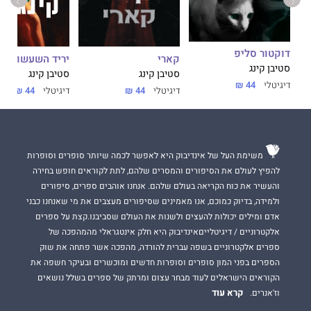
דוקטור סליפ
קארי
יריד השעשועים
סטיבן קינג
סטיבן קינג
סטיבן קינג
דיגיטלי
44 ₪
דיגיטלי
44 ₪
דיגיטלי
44 ₪
משימת העל של אינדיבוק היא לאפשר לכמה שיותר סופרים וסופרות
להפיץ לעולם את הסיפורים והמסרים שלהם, לתת לקוראים חופש בחירה
והעשיר את כוח הקריאה בעולם שלהם. אנחנו אוהבים ספרים, סיפורים
ולמידה, בדיוק כמוכם, אנו מאמינים שסיפורים מעצבים את מי שאנחנו כבני
אדם ומילים יכולות להעצים ולשנות את העולם שסביבנו.קצת על ספרים
אלקטרוניים / דיגיטלייםאינדיבוק היא חלק אינטגראלי מהמהפכה של
ספרים אלקטרוניים בשפה עברית להורדה, מהפכה אשר פתחה את שוק
הספרים בפני המון סופרים וסופרות חדשים ומוכשרים ובעיקר חשפה את
הקוראים הישראלים לעוד מבחר עצום ומרתק של ספרים בשלל נושאים
קרא עוד
וז'אנרים.