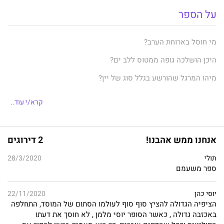
על הספר
מי חוסל בארוחת הערב?
היכן הושלכה גופה ממטוס ללב ים?
מיהו המרגל שהורשע בגלל סוג של יין?
מתי כלב גרם למתנקשי המוסד לסגת?
קרא/י עוד..
מה קרה למרגל שהסב את הנזק הכבד ביותר למדינת ישראל?
מי המפעיל שפברק דו"חות מודיעין במשך שנים?
אנחנו ממש אהבנו!
2 דירוגים
ומתי התרחש מרד המרגלים הראשון? והשני?
תולי
28/3/2020
ספר משעמם
סיפורם של גופי המודיעין הישראלי, המוסד, שב"כ ואמ"ן, רצוף מעשי
יוסי כהן
22/11/2020
גבורה ומבצעים נועזים, סיכול איומים ונטרול סכנות. אך מאחורי מסך
הציפיה הגדולה להציץ סוף סוף לעולמו הסתום של המוסד, התחלפה
החשאיות הכבד, חוסים לא רק הישגים אלא גם מאבקים פנימיים
באכזבה גדולה , כאשר הסופר יוסי מלמן , לא חוסך את דעתו
ומלחמות אגו, תקלות שאי אפשר היה לצפות ובוגדים שאי אפשר היה