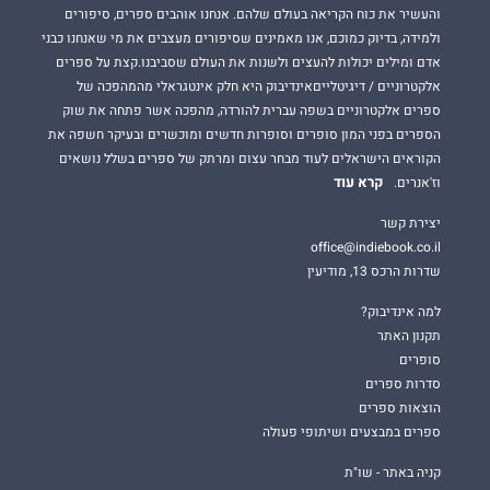
והעשיר את כוח הקריאה בעולם שלהם. אנחנו אוהבים ספרים, סיפורים
ולמידה, בדיוק כמוכם, אנו מאמינים שסיפורים מעצבים את מי שאנחנו כבני
אדם ומילים יכולות להעצים ולשנות את העולם שסביבנו.קצת על ספרים
אלקטרוניים / דיגיטלייםאינדיבוק היא חלק אינטגראלי מהמהפכה של
ספרים אלקטרוניים בשפה עברית להורדה, מהפכה אשר פתחה את שוק
הספרים בפני המון סופרים וסופרות חדשים ומוכשרים ובעיקר חשפה את
הקוראים הישראלים לעוד מבחר עצום ומרתק של ספרים בשלל נושאים
קרא עוד
וז'אנרים.
יצירת קשר
office@indiebook.co.il
שדרות הרכס 13, מודיעין
למה אינדיבוק?
תקנון האתר
סופרים
סדרות ספרים
הוצאות ספרים
ספרים במבצעים ושיתופי פעולה
קניה באתר - שו"ת