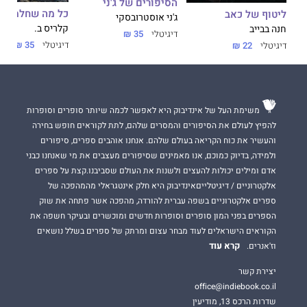
הסיפורים של ג'ני
כל מה שחלמתי ע
ליטוף של כאב
ג'ני אוסטרובסקי
קלריס ב.
חנה בבייב
דיגיטלי
35 ₪
דיגיטלי
35 ₪
דיגיטלי
22 ₪
משימת העל של אינדיבוק היא לאפשר לכמה שיותר סופרים וסופרות
להפיץ לעולם את הסיפורים והמסרים שלהם, לתת לקוראים חופש בחירה
והעשיר את כוח הקריאה בעולם שלהם. אנחנו אוהבים ספרים, סיפורים
ולמידה, בדיוק כמוכם, אנו מאמינים שסיפורים מעצבים את מי שאנחנו כבני
אדם ומילים יכולות להעצים ולשנות את העולם שסביבנו.קצת על ספרים
אלקטרוניים / דיגיטלייםאינדיבוק היא חלק אינטגראלי מהמהפכה של
ספרים אלקטרוניים בשפה עברית להורדה, מהפכה אשר פתחה את שוק
הספרים בפני המון סופרים וסופרות חדשים ומוכשרים ובעיקר חשפה את
הקוראים הישראלים לעוד מבחר עצום ומרתק של ספרים בשלל נושאים
קרא עוד
וז'אנרים.
יצירת קשר
office@indiebook.co.il
שדרות הרכס 13, מודיעין