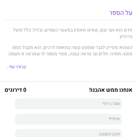
על הספר
אדם הוא נער נבון, שאינו מאמין במעשי כשפים, ובדרך כלל פועל
בהיגיון.
כשהוא מסייע לגבר שנפצע קשה בתאונת דרכים, הוא מקבל ממנו
מתנה מוזרה: תליון ובו מראה קטנה, מומי מספר לו שמראה זו חשפה
פעם גנב.
קרא/י עוד..
אדם אינו מאמין ביכולת המראה לחשוף אמת, אך שומר את התליון
בין חפציו האישיים, כמזכרת יקרה ממומי, שנסע לארצות הברית אחרי
שהחלים.
אנחנו ממש אהבנו!
0 דירוגים
אל בית הספר מגיע תלמיד חדש, שרון שמו. שרון מתגלה כנער שנוהג
להאשים אחרים בכל מיני מעשים.
הוא מאלץ את אדם לעשות מעשה שמנוגד לאמונתו ולראייה
ההגיונית לפיהן גדל. הוא משתמש במראה בניסיון נואש לחשוף את
השקרים של שרון.