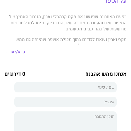
על הספר
בפעם האחרונה שפגשנו את מקס קרמבלי וארין, הגיבור האמיץ של
הסיפור שלנו והעוזרת המסורה שלו, הם בדיוק סיימו לסכל תוכניות
מרושעות של כמה גנבים מגושמים.
מקס וארין נשארו לכודים בתוך מכולת אשפה שהייתה גם ממש
מסריחה ומסוכנת. ואם זה לא מספיק, עמדו לגלות אותם האנשים
שהם הכי לא רצו שיגלו אותם.
קרא/י עוד..
בספר זה, ההרפתקאות של השניים ממשיכות מול אויבים חדשים
וישנים. האם שני החברים הטובים יצליחו להימנע מלהתגלות
אנחנו ממש אהבנו!
0 דירוגים
במכולת האשפה ולחמוק מעונש ריתוק? האם הם יצליחו לשמור על
ביטחונה של חטיבת הביניים סאות' רידג' מפני בריונים ופושעים?