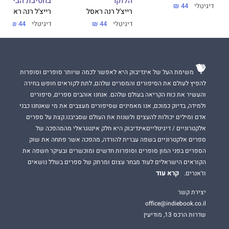
הלוקר
בחטיבת הביניים
דיגיטלי
44 ₪
רייצ'ל רנה ראסל
רייצ'ל רנה ראסל
דיגיטלי
44 ₪
דיגיטלי
44 ₪
משימת העל של אינדיבוק היא לאפשר לכמה שיותר סופרים וסופרות
להפיץ לעולם את הסיפורים והמסרים שלהם, לתת לקוראים חופש בחירה
והעשיר את כוח הקריאה בעולם שלהם. אנחנו אוהבים ספרים, סיפורים
ולמידה, בדיוק כמוכם, אנו מאמינים שסיפורים מעצבים את מי שאנחנו כבני
אדם ומילים יכולות להעצים ולשנות את העולם שסביבנו.קצת על ספרים
אלקטרוניים / דיגיטלייםאינדיבוק היא חלק אינטגראלי מהמהפכה של
ספרים אלקטרוניים בשפה עברית להורדה, מהפכה אשר פתחה את שוק
הספרים בפני המון סופרים וסופרות חדשים ומוכשרים ובעיקר חשפה את
הקוראים הישראלים לעוד מבחר עצום ומרתק של ספרים בשלל נושאים
קרא עוד
וז'אנרים.
יצירת קשר
office@indiebook.co.il
שדרות הרכס 13, מודיעין