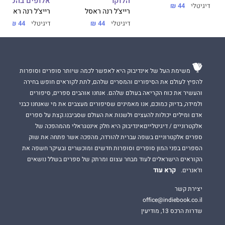
הלוקר
אלופים בהסתבכ
דיגיטלי
44 ₪
רייצ'ל רנה ראסל
רייצ'ל רנה ראסל
דיגיטלי
44 ₪
דיגיטלי
44 ₪
משימת העל של אינדיבוק היא לאפשר לכמה שיותר סופרים וסופרות
להפיץ לעולם את הסיפורים והמסרים שלהם, לתת לקוראים חופש בחירה
והעשיר את כוח הקריאה בעולם שלהם. אנחנו אוהבים ספרים, סיפורים
ולמידה, בדיוק כמוכם, אנו מאמינים שסיפורים מעצבים את מי שאנחנו כבני
אדם ומילים יכולות להעצים ולשנות את העולם שסביבנו.קצת על ספרים
אלקטרוניים / דיגיטלייםאינדיבוק היא חלק אינטגראלי מהמהפכה של
ספרים אלקטרוניים בשפה עברית להורדה, מהפכה אשר פתחה את שוק
הספרים בפני המון סופרים וסופרות חדשים ומוכשרים ובעיקר חשפה את
הקוראים הישראלים לעוד מבחר עצום ומרתק של ספרים בשלל נושאים
קרא עוד
וז'אנרים.
יצירת קשר
office@indiebook.co.il
שדרות הרכס 13, מודיעין