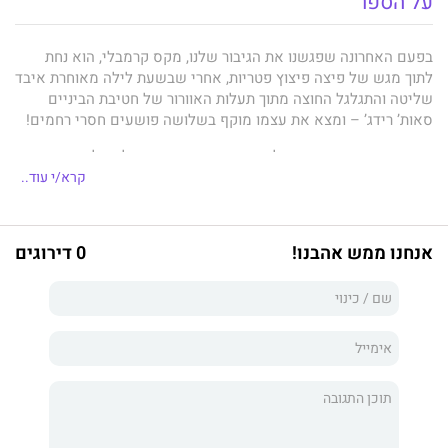
על הספר
בפעם האחרונה שפגשנו את הגיבור שלנו, מקס קרמבלי, הוא נחת
לתוך מגש של פיצה פיצוץ פטריות, אחרי שבשעת לילה מאוחרת איבד
שליטה והתגלגל החוצה מתוך תעלות האוורור של חטיבת הביניים
סאות’ רידג’ – ומצא את עצמו מוקף בשלושה פושעים חסרי רחמים!
האם הם יפוררו את מקס לפירורים כמו גבינת מוצרלה על פיצה פיצוץ
פטריות? האם החברה והעוזרת שלו, ארין אשפית המחשבים, תוכל
קרא/י עוד..
לעזור לו לצאת בחיים מהמצב הדביק שנקלע אליו?
סדרת רבי-המכר של הניו יורק טיימס
אנחנו ממש אהבנו!
0 דירוגים