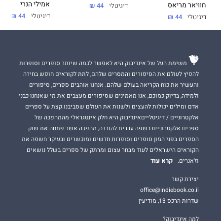
אמילי הנרי
חוויאר מריאס
דיגיטלי
44 ₪
דיגיטלי
44 ₪
דיגיטלי
44 ₪
משימת העל של אינדיבוק היא לאפשר לכמה שיותר סופרים וסופרות
להפיץ לעולם את הסיפורים והמסרים שלהם, לתת לקוראים חופש בחירה
והעשיר את כוח הקריאה בעולם שלהם. אנחנו אוהבים ספרים, סיפורים
ולמידה, בדיוק כמוכם, אנו מאמינים שסיפורים מעצבים את מי שאנחנו כבני
אדם ומילים יכולות להעצים ולשנות את העולם שסביבנו.קצת על ספרים
אלקטרוניים / דיגיטלייםאינדיבוק היא חלק אינטגראלי מהמהפכה של
ספרים אלקטרוניים בשפה עברית להורדה, מהפכה אשר פתחה את שוק
הספרים בפני המון סופרים וסופרות חדשים ומוכשרים ובעיקר חשפה את
הקוראים הישראלים לעוד מבחר עצום ומרתק של ספרים בשלל נושאים
קרא עוד
וז'אנרים.
יצירת קשר
office@indiebook.co.il
שדרות הרכס 13, מודיעין
למה אינדיבוק?