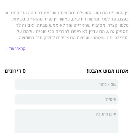
וִין והארייט הם הזוג המושלם מאז שנפגשו באוניברסיטה ועד היום. או
בעצם, עד לפני חמישה חודשים, כאשר וין נפרד מהארייט בשיחת
טלפון קצרה, מסיבות שהארייט עוד לא ממש מבינה. ואם זה לא
מספיק גרוע, הם עדיין לא סיפרו לחברים הכי טובים שלהם על
הפרידה, מה שאומר שעכשיו הם צריכים לחלוק חדר בחופשה
המשותפת של החבורה שלהם: שבוע שלם של ים, שמש והמון המון
קרא/י עוד..
יין. ומה לעשות, וין והארייט פשוט לא מסוגלים להרוס לחברים שלהם
את החופשה שחיכו לה כל השנה.
אז בסדר, אחרי שנים כזוג מאוהב, בטח בכלל לא יהיה קשה להעמיד
אנחנו ממש אהבנו!
0 דירוגים
פנים שהם עדיין זוג במשך שבוע אחד. עם האנשים שמכירים אותם
הכי טוב. וכשהם עדיין כל כך נמשכים זה לזו.
מקום נעים
הוא רומן שנון, קצבי ומחמם לב על התבגרות, החלטות
קשות, ואתגרים לא צפויים העומדים בפניה של האהבה. זהו ספרה
הרביעי של
אמילי הנרי
, מחברת רבי־המכר 'רומן קיץ', 'אנשים שאנחנו
פוגשים בחופשה' ו'אהבה מהספרים', שראו אור בעברית בהוצאת
מודן.