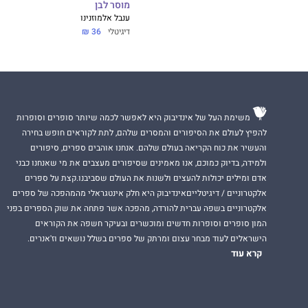
מוסר לבן
ענבל אלמוזנינו
דיגיטלי
36 ₪
משימת העל של אינדיבוק היא לאפשר לכמה שיותר סופרים וסופרות
להפיץ לעולם את הסיפורים והמסרים שלהם, לתת לקוראים חופש בחירה
והעשיר את כוח הקריאה בעולם שלהם. אנחנו אוהבים ספרים, סיפורים
ולמידה, בדיוק כמוכם, אנו מאמינים שסיפורים מעצבים את מי שאנחנו כבני
אדם ומילים יכולות להעצים ולשנות את העולם שסביבנו.קצת על ספרים
אלקטרוניים / דיגיטלייםאינדיבוק היא חלק אינטגראלי מהמהפכה של ספרים
אלקטרוניים בשפה עברית להורדה, מהפכה אשר פתחה את שוק הספרים בפני
המון סופרים וסופרות חדשים ומוכשרים ובעיקר חשפה את הקוראים
הישראלים לעוד מבחר עצום ומרתק של ספרים בשלל נושאים וז'אנרים.
קרא עוד