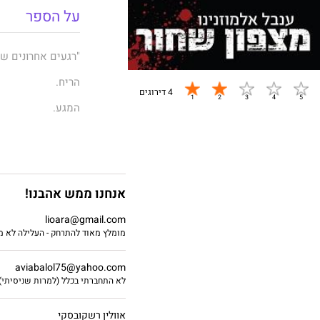
על הספר
"רגעים אחרונים של
הריח.
4 דירוגים
המגע.
פניו היפות.
הזיה שהתעוררה מ
קראתי לו.
אנחנו ממש אהבנו!
ביקשתי שייקח אותי
lioara@gmail.com
מומלץ מאוד להתרחק - העלילה לא מו
aviabalol75@yahoo.com
לא התחברתי בכלל (למרות שניסיתי)
***
אוולין רשקובסקי