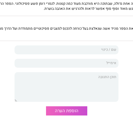
 אחת גדולה, שבתוכה היא מורכבת מעוד כמה קטנות. לגמרי רומן פשע פסיכולוגי. הספר הר
גש מאוד וסוף סוף אפשר לראות ולהרגיש את האהבה בוערת.
ה.
את הספר מהיד אשה שנאלצת בעל כורחה להכנס למצבים פסיכוטיים מתמודדת ועל הדרך מג
 אותה. ההווה הופך למשחק מוחות, שקרים והטעיה. והעתיד,
ים מעוותת שנסגרת על צווארה, צופן לה זוועות.
קשי נפשה ואי־יכולתה לחזור לשגרת המציאות שכה אהבה
היא מיטלטלת בין אובדן וייאוש ובין החלטה הרת גורל, שמעוררת
ש אדירות שהופכות אותה ללוחמת.
הוספת הערה
ועף ורווי תשוקה, טוותה המחברת עלילה שבה קצות העצבים
ק נשימה. הסיפור יסחף אתכם אל נבכי עולם הפשע והמילים
 כשמתוך התופת תצמח אהבה אפית כנגד כל הסיכויים.