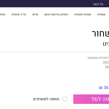
צור קשר
אמנויות
ספרות רומנטית
רוחניות, מדיטציה ורוגע
פרוזה
מד"ב ופנטזיה
מתח 
חור
נו
געת
202
28
36 ₪
ה לסל
הוספה למועדפים