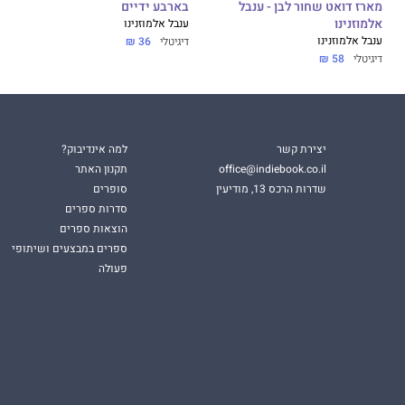
מארז דואט שחור לבן - ענבל
בארבע ידיים
אלמוזנינו
ענבל אלמוזנינו
ענבל אלמוזנינו
דיגיטלי
36 ₪
דיגיטלי
58 ₪
יצירת קשר
למה אינדיבוק?
office@indiebook.co.il
תקנון האתר
שדרות הרכס 13, מודיעין
סופרים
סדרות ספרים
הוצאות ספרים
ספרים במבצעים ושיתופי
פעולה