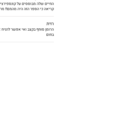
החיים שלה מבוססים על קונספירציה
קריאה כי הספר הזה היה מהמם!! מר
מיקלה גליאנו לכוד
רוית
הרומן סוחף בקצב ואי אפשר להניח 
העבר ממשיך לרדוף
בחום
שנטווה ברשת גילוי
הסתתרותה מפני מב
מרוצצים את רוחה. 
בתוכה תעצומות נפ
***
במותחן רומנטי מס
נקשרים בסבך מעתי
יפוררו את החשכה,