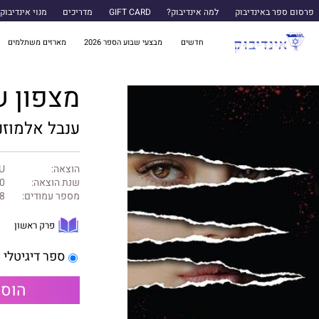
פרסום ספר באינדיבוק
למה אינדיבוק?
GIFT CARD
מדריכים
מנוי אינדיבוק
חדשים
מבצעי שבוע הספר 2026
מארזים משתלמים
מצפון ש
ענבל אלמוזני
הוצאה:
U ספרות שנו
שנת הוצאה:
0
מספר עמודים:
8
פרק ראשון
ספר דיגיטלי
הוספ