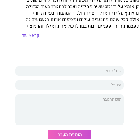
ן אומץ על ידי זוג עשיר ממלזיה ועבר להתגורר בעיר הגדולה
 אומץ על ידי קארל – צייר הולנדי המתגורר בעיירת חוף
 אולם ככל שהם מתבגרים עולים ומציפים אותם הגעגועים זה
עצמו מהרהר פעמים רבות בגורלו של אחיו, ואילו יוהן מוצף
 נזכר כיצד נטש את אחיו הצעיר. כל זאת על רקע התגברות
קרא/י עוד..
יה של שנות השישים של המאה העשרים. אינדונזיה המבקשת
לוניאליזם המעיק, אינדונזיה שבה תושבים זרים לפתע אינם
א אלה ממוצא הולנדי. כאשר קארל, אביו המאמץ של אדם, נשבה
ם נשבע שיעשה הכל כדי למצוא אותו.
מפת העולם הבלתי נראה
ה שמצליח ללכוד את הזעזועים העוברים על מדינה גדולה ערב
ך סיפורם של שני אחים שכבר מילדותם נלכדו בסיטואציה בלתי
שים זה את זה נואשות על רקע תהפוכות פוליטיות וחברתיות
הוספת הערה