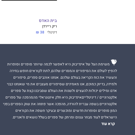
בית האדס
ריק ריירדן
דיגיטלי
38 ₪
משימת העל של אינדיבוק היא לאפשר לכמה שיותר סופרים וסופרות
להפיץ לעולם את הסיפורים והמסרים שלהם, לתת לקוראים חופש בחירה
והעשיר את כוח הקריאה בעולם שלהם. אנחנו אוהבים ספרים, סיפורים
ולמידה, בדיוק כמוכם, אנו מאמינים שסיפורים מעצבים את מי שאנחנו כבני
אדם ומילים יכולות להעצים ולשנות את העולם שסביבנו.קצת על ספרים
אלקטרוניים / דיגיטלייםאינדיבוק היא חלק אינטגראלי מהמהפכה של ספרים
אלקטרוניים בשפה עברית להורדה, מהפכה אשר פתחה את שוק הספרים בפני
המון סופרים וסופרות חדשים ומוכשרים ובעיקר חשפה את הקוראים
הישראלים לעוד מבחר עצום ומרתק של ספרים בשלל נושאים וז'אנרים.
קרא עוד