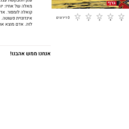
מאלה של אחיו: יוה
קואלה לומפור. אדם
אינדונזית פשוטה.
0 דירוגים
לזה. אדם מוצא את 
רגשות אשמה כשהוא
המהומות באינדונז
להשתחרר מעול הקו
רצויים. במיוחד ל
אנחנו ממש אהבנו!
בידי המורדים, אד
הוא רומן רחב יריע
מלחמת אזרחים, דר
אפשרית, ועתה מחפ
הרות גורל.