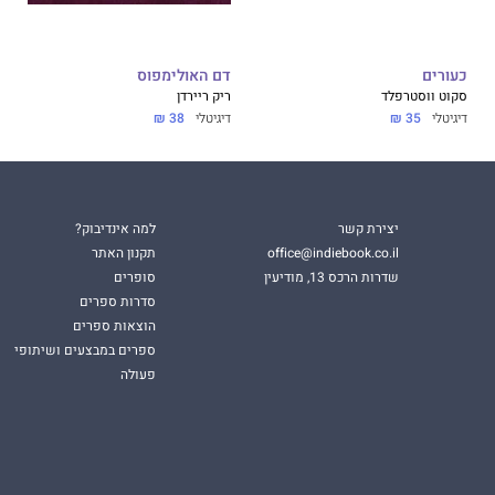
כעורים
דם האולימפוס
סקוט ווסטרפלד
ריק ריירדן
דיגיטלי
35 ₪
דיגיטלי
38 ₪
יצירת קשר
למה אינדיבוק?
office@indiebook.co.il
תקנון האתר
שדרות הרכס 13, מודיעין
סופרים
סדרות ספרים
הוצאות ספרים
ספרים במבצעים ושיתופי
פעולה