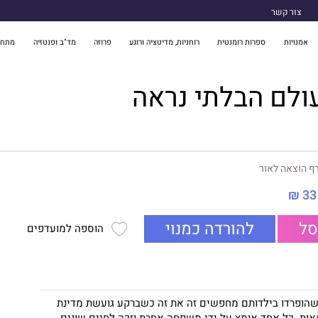
צור קשר
אמנויות
ספרות רומנטית
רוחניות, מדיטציה ורוגע
פרוזה
מד"ב ופנטזיה
מתח 
ולם הבלתי נראה
ף הוצאה לאור
33 ₪
סל
להורדה כמנוי
הוספה למועדפים
שהופרדו בילדותם מחפשים זה את זה כשברקע גועשת מדינת
ת. כל אחד אומץ על ידי משפחה אחרת וזכה לחיים שונים