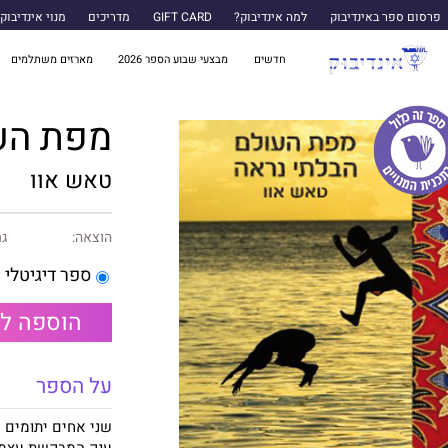
פרסום ספר באינדיבוק
למה אינדיבוק?
GIFT CARD
מדריכים
מנוי אינדיבוק
חדשים
מבצעי שבוע הספר 2026
מארזים משתלמים
מפת הע
טאש אוו
הוצאה:
גר
ספר דיגיטלי
הוספה ל
על הספר
שני אחים יתומים 
ענק המבקשת עצמאו