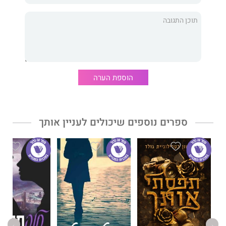
לשנות את חיי, אך המציאות שבה וטפחה על פניי וחומות ההגנה
שכיתרו את ליבי החלו להיסדק.
סופת שלגים שמשתוללת בשיקגו בליל חג המולד מפגישה באופן לא
צפוי בין איימי וכריס ומשנה את מסלולי חייהם. גבולות ההיגיון
מיטשטשים והחוקים נשברים כשהשניים נסחפים למערבולת של
הוספת הערה
רגשות אסורים. בתוך סבך השקרים, הסכנה אורבת ומאיימת לטרוף
את הקלפים. עליהם להתעמת עם השדים שרודפים את עברם,
לחשוף את האמת, כדי להציל את נשמתם, לפני שיהיה מאוחר מדי.
ספרים נוספים שיכולים לעניין אותך
מפלט אחרון
מאת סופרת רבי המכר
נעמה סכר
, הוא רומן פשע קצבי,
חושני, ממכר ומהפנט על אהבה אמיצה המצליחה להתקיים נגד כל
הסיכויים.
ספריה הקודמים:
במציאות אחרת
,
חיים ללא גבולות
ו
סדקים של
שתיקה
כיכבו ברשימות רבי המכר וסחפו אחריהם קוראים רבים
ונלהבים.