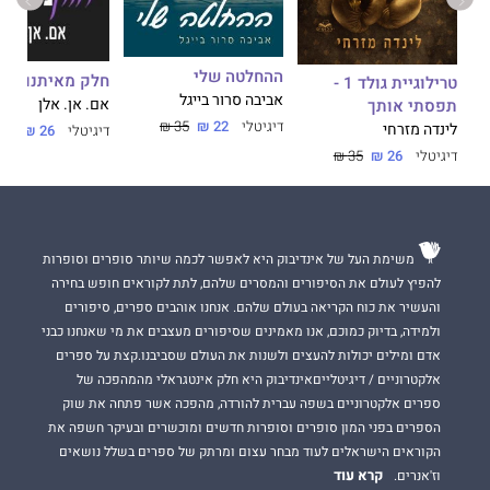
ההחלטה שלי
חלק מאיתנו
טרילוגיית גולד 1 -
אביבה סרור בייגל
אם. אן. אלן
תפסתי אותך
דיגיטלי
22 ₪
35 ₪
לינדה מזרחי
דיגיטלי
26 ₪
35 ₪
דיגיטלי
26 ₪
35 ₪
משימת העל של אינדיבוק היא לאפשר לכמה שיותר סופרים וסופרות
להפיץ לעולם את הסיפורים והמסרים שלהם, לתת לקוראים חופש בחירה
והעשיר את כוח הקריאה בעולם שלהם. אנחנו אוהבים ספרים, סיפורים
ולמידה, בדיוק כמוכם, אנו מאמינים שסיפורים מעצבים את מי שאנחנו כבני
אדם ומילים יכולות להעצים ולשנות את העולם שסביבנו.קצת על ספרים
אלקטרוניים / דיגיטלייםאינדיבוק היא חלק אינטגראלי מהמהפכה של
ספרים אלקטרוניים בשפה עברית להורדה, מהפכה אשר פתחה את שוק
הספרים בפני המון סופרים וסופרות חדשים ומוכשרים ובעיקר חשפה את
הקוראים הישראלים לעוד מבחר עצום ומרתק של ספרים בשלל נושאים
קרא עוד
וז'אנרים.