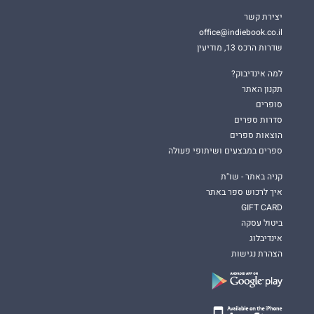
יצירת קשר
office@indiebook.co.il
שדרות הרכס 13, מודיעין
למה אינדיבוק?
תקנון האתר
סופרים
סדרות ספרים
הוצאות ספרים
ספרים במבצעים ושיתופי פעולה
קניה באתר - שו"ת
איך לרכוש ספר באתר
GIFT CARD
ביטול עסקה
אינדיבלוג
הצהרת נגישות