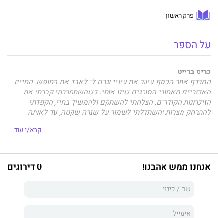
פרק ראשון
על הספר
כריס ברייט
המרדף אחר הכסף עיוור את עיניי וגרם לי לאבד את החופש. החיים
האכזריים מאחורי הסורגים שינו אותי. כשהשתחררתי קברתי את
הזיכרונות הקודרים, הצלחתי להשתקם ולהמשיך בחיי, הקפדתי
להתרחק מצרות והשתדלתי לשמור על שגרה שקטה, עד לאותה
פגישה גורלית עם בחורה מסתורית ויפהפייה, שנראתה לי כרוח רפאים
קרא/י עוד..
מתעתעת ששבה מהעבר.
אנחנו ממש אהבנו!
0 דירוגים
איימי ספנסר
טעות הרסנית שעשיתי ערערה את כל מה שאי פעם האמנתי בו
ודרדרה אותי אל שולי החברה, אל תהומות שהותירו אותי שבורה.
שילמתי מחיר כבד והפסדתי את היקר מכול. התנאים הקשוחים
ברחובות העיר ניפצו את תקוותיי וצילקו את נפשי. חשבתי שאוכל