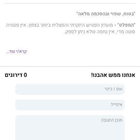
"בטוח, שפוי ובהסכמה מלאה"
"המפלט" -
מועדון הפטיש היוקרתי והמצליח ביותר בצפון. אין פנטזיה
סוטה מדי, אין גחמה שלא ניתן לספק.
קרא/י עוד..
מסיכות
נועה מאוהבת בארז, הבוס שלה כבר חמש שנים. היא המזכירה שלו,
אשת הסוד שלו וחברה טובה. אבל ארז מאורס לאישה אחרת.
כשהאירוסין שלו מתבטלים, נועה רואה זאת בתור סימן, ההזדמנות
אנחנו ממש אהבנו!
0 דירוגים
האחרונה שלה לכבוש אותו וכל האמצעים כשרים. אבל ארז עיוור
לחלוטין למה שנמצא מתחת לאף שלו. האם הוא יצליח להתעורר לפני
שזה יהיה מאוחר מדי?
שליטה
עומר, איש עסקים ממולח, פלייבוי ודום בעולם הבי.די.אס.אם. יש לו
הכל, אבל הוא רוצה את הדבר היחיד שהוא לא מצליח להשיג, את
נופר.
היא מסרבת לו בכל הזדמנות ונהנית להתגרות בו בנטיות השתלטניות
שלו. היא אישה עצמאית ואסרטיבית שרגילה לנהל את החיים שלה