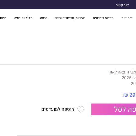
צור קשר
אמנויות
ספרות רומנטית
רוחניות, מדיטציה ורוגע
פרוזה
מד"ב ופנטזיה
מתח 
גי הוצאה לאור
י 2025
20
29 ₪
ה לסל
הוספה למועדפים