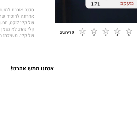
סכנה אורבת למשרתו
אחרונה להוכיח שהו
של קלי לוקט, יור
קלי נהרג לא מזמן
0 דירוגים
של קלי. משיכתו הב
בחייה מוכיחים ש
מתחיל המאבק הנואש
שזמנם יאזל...?
אנחנו ממש אהבנו!