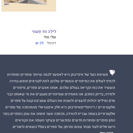
לילה חד פעמי
שלי סול
דיגיטלי
29 ₪
משימת העל של אינדיבוק היא לאפשר לכמה שיותר סופרים וסופרות
להפיץ לעולם את הסיפורים והמסרים שלהם, לתת לקוראים חופש בחירה
והעשיר את כוח הקריאה בעולם שלהם. אנחנו אוהבים ספרים, סיפורים
ולמידה, בדיוק כמוכם, אנו מאמינים שסיפורים מעצבים את מי שאנחנו כבני
אדם ומילים יכולות להעצים ולשנות את העולם שסביבנו.קצת על ספרים
אלקטרוניים / דיגיטלייםאינדיבוק היא חלק אינטגראלי מהמהפכה של ספרים
אלקטרוניים בשפה עברית להורדה, מהפכה אשר פתחה את שוק הספרים בפני
המון סופרים וסופרות חדשים ומוכשרים ובעיקר חשפה את הקוראים
הישראלים לעוד מבחר עצום ומרתק של ספרים בשלל נושאים וז'אנרים.