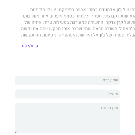
 של ג'ון אדמנודס כסוכן אחווה בפיניקס. יש לו הזדמנות
א שחקן קבוצתי. תפקידו: לחזור כסמוי ולעקוב אחר מעורבותה
שת של קרן צדקה, החשודה כמעורבת בפעילות טרור. אחיה של
 ב"תאונה" חשודה ונראה שמי שרצח אותו מבקש עתה את נפשה
לתי צפויה של ג'ון אל היורשת היפהפייה וניסיונות ההתנקשות
מדובר ביותר מאשר ממשימת המעקב הפשוטה לה ציפה. וכאשר
קרא/י עוד..
 על חייהם, האם יצליחו ג'ון וקלי לגלות את האמת לפני