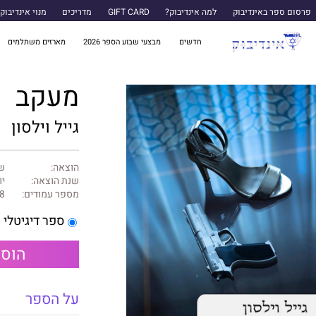
פרסום ספר באינדיבוק
למה אינדיבוק?
GIFT CARD
מדריכים
מנוי אינדיבוק
חדשים
מבצעי שבוע הספר 2026
מארזים משתלמים
מעקב
גייל וילסון
הוצאה:
של
שנת הוצאה:
יול
מספר עמודים:
8
ספר דיגיטלי
הוספ
על הספר