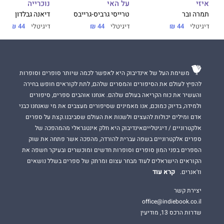
על האי
נוכרייה
איזי
טרייסי גרביס-גרייבס
דיאנה גבלדון
תמרה ובר
דיגיטלי
44 ₪
דיגיטלי
44 ₪
דיגיטלי
44 ₪
משימת העל של אינדיבוק היא לאפשר לכמה שיותר סופרים וסופרות
להפיץ לעולם את הסיפורים והמסרים שלהם, לתת לקוראים חופש בחירה
והעשיר את כוח הקריאה בעולם שלהם. אנחנו אוהבים ספרים, סיפורים
ולמידה, בדיוק כמוכם, אנו מאמינים שסיפורים מעצבים את מי שאנחנו כבני
אדם ומילים יכולות להעצים ולשנות את העולם שסביבנו.קצת על ספרים
אלקטרוניים / דיגיטלייםאינדיבוק היא חלק אינטגראלי מהמהפכה של
ספרים אלקטרוניים בשפה עברית להורדה, מהפכה אשר פתחה את שוק
הספרים בפני המון סופרים וסופרות חדשים ומוכשרים ובעיקר חשפה את
הקוראים הישראלים לעוד מבחר עצום ומרתק של ספרים בשלל נושאים
קרא עוד
וז'אנרים.
יצירת קשר
office@indiebook.co.il
שדרות הרכס 13, מודיעין