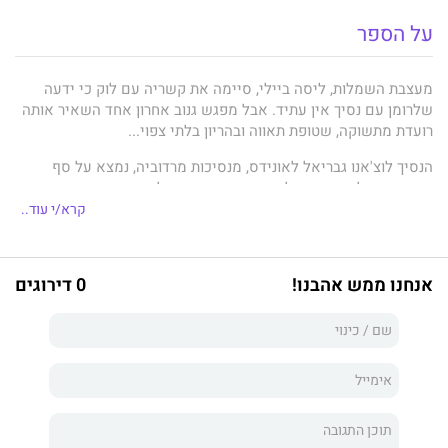
על הספר
מעצבת השמלות, ליסה ביילי, סיימה את קשריה עם לוק כי ידעה
שלרומן עם נסיך אין עתיד. אבל מפגש גנוב אחרון אחד השאיר אותה
רועדת מתשוקה, שטופת תאווה ובהריון בלתי צפוי...
הנסיך לוצ'אנו גבריאל לאונידס, מנסיכות מרדוביה, נמצא על סף
נישואים פוליטיים מושלמים כאשר הוא נתקל בכתבה שמציגה את
ליסה עם בטן הריונית! התינוק שלו. עם דם מלכותי. הוא בטוח בכך.
קרא/י עוד..
לכאורה היא אולי לא כלה ראויה, אבל מבחינתו זה בכלל לא משנה...
אנחנו ממש אהבנו!
0 דירוגים