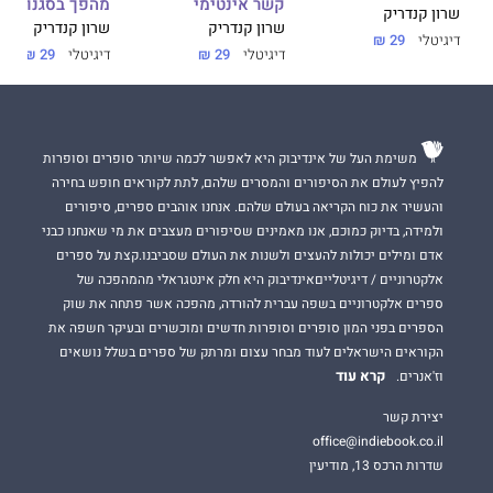
קשר אינטימי
מהפך בסגנון אי
שרון קנדריק
שרון קנדריק
שרון קנדריק
דיגיטלי
29 ₪
דיגיטלי
29 ₪
דיגיטלי
29 ₪
משימת העל של אינדיבוק היא לאפשר לכמה שיותר סופרים וסופרות
להפיץ לעולם את הסיפורים והמסרים שלהם, לתת לקוראים חופש בחירה
והעשיר את כוח הקריאה בעולם שלהם. אנחנו אוהבים ספרים, סיפורים
ולמידה, בדיוק כמוכם, אנו מאמינים שסיפורים מעצבים את מי שאנחנו כבני
אדם ומילים יכולות להעצים ולשנות את העולם שסביבנו.קצת על ספרים
אלקטרוניים / דיגיטלייםאינדיבוק היא חלק אינטגראלי מהמהפכה של
ספרים אלקטרוניים בשפה עברית להורדה, מהפכה אשר פתחה את שוק
הספרים בפני המון סופרים וסופרות חדשים ומוכשרים ובעיקר חשפה את
הקוראים הישראלים לעוד מבחר עצום ומרתק של ספרים בשלל נושאים
קרא עוד
וז'אנרים.
יצירת קשר
office@indiebook.co.il
שדרות הרכס 13, מודיעין