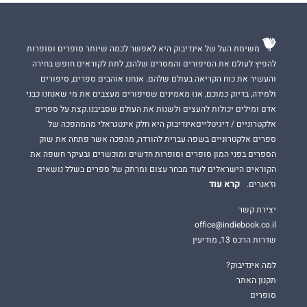
משימת העל של אינדיבוק היא לאפשר לכמה שיותר סופרים וסופרות
להפיץ לעולם את הסיפורים והמסרים שלהם, לתת לקוראים חופש בחירה
והעשיר את כוח הקריאה בעולם שלהם. אנחנו אוהבים ספרים, סיפורים
ולמידה, בדיוק כמוכם, אנו מאמינים שסיפורים מעצבים את מי שאנחנו כבני
אדם ומילים יכולות להעצים ולשנות את העולם שסביבנו.קצת על ספרים
אלקטרוניים / דיגיטלייםאינדיבוק היא חלק אינטגראלי מהמהפכה של
ספרים אלקטרוניים בשפה עברית להורדה, מהפכה אשר פתחה את שוק
הספרים בפני המון סופרים וסופרות חדשים ומוכשרים ובעיקר חשפה את
הקוראים הישראלים לעוד מבחר עצום ומרתק של ספרים בשלל נושאים
קרא עוד
וז'אנרים.
יצירת קשר
office@indiebook.co.il
שדרות הרכס 13, מודיעין
למה אינדיבוק?
תקנון האתר
סופרים