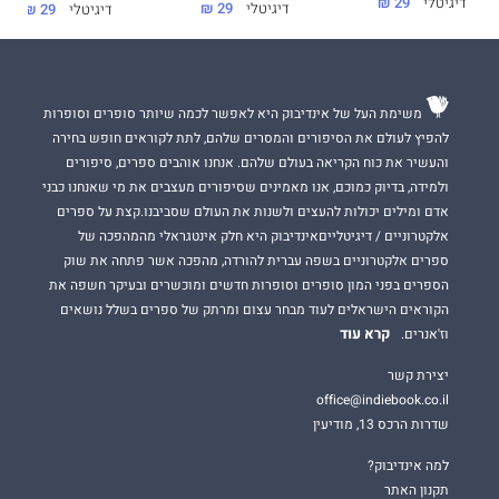
דיגיטלי
29 ₪
דיגיטלי
29 ₪
דיגיטלי
29 ₪
משימת העל של אינדיבוק היא לאפשר לכמה שיותר סופרים וסופרות
להפיץ לעולם את הסיפורים והמסרים שלהם, לתת לקוראים חופש בחירה
והעשיר את כוח הקריאה בעולם שלהם. אנחנו אוהבים ספרים, סיפורים
ולמידה, בדיוק כמוכם, אנו מאמינים שסיפורים מעצבים את מי שאנחנו כבני
אדם ומילים יכולות להעצים ולשנות את העולם שסביבנו.קצת על ספרים
אלקטרוניים / דיגיטלייםאינדיבוק היא חלק אינטגראלי מהמהפכה של
ספרים אלקטרוניים בשפה עברית להורדה, מהפכה אשר פתחה את שוק
הספרים בפני המון סופרים וסופרות חדשים ומוכשרים ובעיקר חשפה את
הקוראים הישראלים לעוד מבחר עצום ומרתק של ספרים בשלל נושאים
קרא עוד
וז'אנרים.
יצירת קשר
office@indiebook.co.il
שדרות הרכס 13, מודיעין
למה אינדיבוק?
תקנון האתר