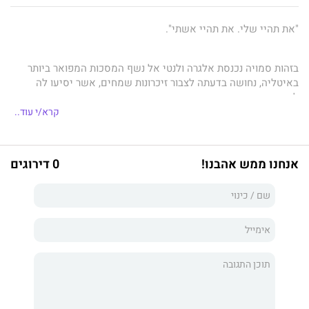
"את תהיי שלי. את תהיי אשתי".
בזהות סמויה נכנסת אלגרה ולנטי אל נשף המסכות המפואר ביותר
באיטליה, נחושה בדעתה לצבור זיכרונות שמחים, אשר יסיעו לה
להתמודד עם אירוסיה הקרבים ובאים שאורגנו בקור רוח. אך
השלכותיו של מפגש מלא תשוקה עם זר עוטה מסיכה קרעו את חייה
קרא/י עוד..
הצייתניים.
אנחנו ממש אהבנו!
0 דירוגים
הדוכס הספרדי המהורהר כריסטיאן אקוסטה אינו מצליח להאמין
שהיפהפייה שלמענה הוא הוריד את המחסומים הייתה אחותו של
חברו הטוב – היורשת המפונקת שהוא בז לה. כדי לשמור על המורשת
של בית אקוסטה חייב כריסטיאן לעטר אותה בתכשיט משלו – טבעת
נישואין מזהב!