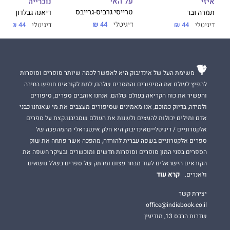
על האי
נוכרייה
איזי
טרייסי גרביס-גרייבס
דיאנה גבלדון
תמרה ובר
דיגיטלי
44 ₪
דיגיטלי
44 ₪
דיגיטלי
44 ₪
משימת העל של אינדיבוק היא לאפשר לכמה שיותר סופרים וסופרות
להפיץ לעולם את הסיפורים והמסרים שלהם, לתת לקוראים חופש בחירה
והעשיר את כוח הקריאה בעולם שלהם. אנחנו אוהבים ספרים, סיפורים
ולמידה, בדיוק כמוכם, אנו מאמינים שסיפורים מעצבים את מי שאנחנו כבני
אדם ומילים יכולות להעצים ולשנות את העולם שסביבנו.קצת על ספרים
אלקטרוניים / דיגיטלייםאינדיבוק היא חלק אינטגראלי מהמהפכה של
ספרים אלקטרוניים בשפה עברית להורדה, מהפכה אשר פתחה את שוק
הספרים בפני המון סופרים וסופרות חדשים ומוכשרים ובעיקר חשפה את
הקוראים הישראלים לעוד מבחר עצום ומרתק של ספרים בשלל נושאים
קרא עוד
וז'אנרים.
יצירת קשר
office@indiebook.co.il
שדרות הרכס 13, מודיעין