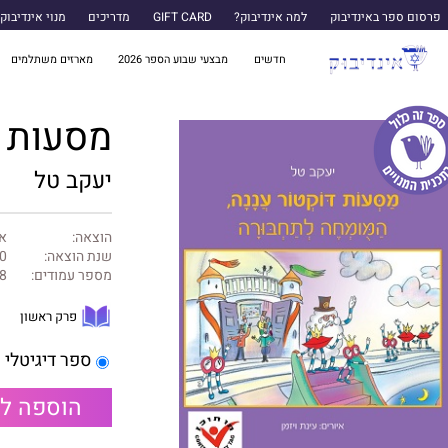
פרסום ספר באינדיבוק
למה אינדיבוק?
GIFT CARD
מדריכים
מנוי אינדיבוק
חדשים
מבצעי שבוע הספר 2026
מארזים משתלמים
מסעות ד
יעקב טל
הוצאה:
א
שנת הוצאה:
0
מספר עמודים:
8
פרק ראשון
ספר דיגיטלי
הוספה ל