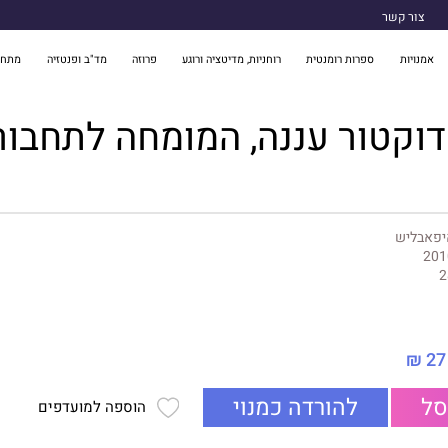
צור קשר
אמנויות
ספרות רומנטית
רוחניות, מדיטציה ורוגע
פרוזה
מד"ב ופנטזיה
מתח 
וקטור עננה, המומחה לתחבור
יפאבליש
201
2
27 ₪
סל
להורדה כמנוי
הוספה למועדפים