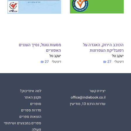
הכוכב הירוק, האגדה על
מסעות גוגול, נסיך העננים
רפובליקת העפרונות
האפורים
יעקב טל
יעקב טל
דיגיטלי
27 ₪
דיגיטלי
27 ₪
יצירת קשר
למה אינדיבוק?
office@indiebook.co.il
תקנון האתר
שדרות הרכס 13, מודיעין
סופרים
סדרות ספרים
הוצאות ספרים
ספרים במבצעים ושיתופי
פעולה