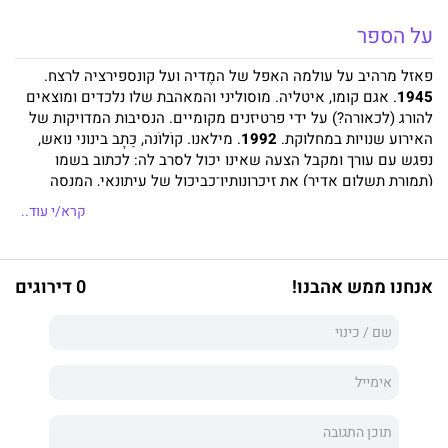
על הספר
פאזל מרהיב על עולמה האפל של המֶדיה ועל קונספירציה לרצח.
1945
. אגם קומו, איטליה. מוסוליני והמאהבת שלו נלכדים ומוּצאים
להורג (לכאורה?) על ידי פרטיזנים מקומיים. הנסיבות המדויקות של
האירוע שנויות במחלוקת.
1992
. מילאנו. קוֹלוֹנה, כַּתָב בינוני נואש,
נפגש עם עורך ומקבל הצעה שאינו יכול לסרב לה: לכתוב בשמו
(תמורת תשלום אדיר) את זיכרונותיו־כביכול של עיתונאי, המנסה
להקים מערכת עיתון תמימה הממומנת על ידי איל־הון מתחום
קרא/י עוד..
התקשורת. אט־אט קולונה מתוודע לתיאוריה הפרנואידית של העורך
שלו, שלמוסוליני היתה גופה כפילה כחלק ממזימה פשיסטית רחבה
יותר. זה הסקוּפּ שהעיתונאי כה זקוק לו. ההוכחות? ובכן, הוא עובד
אנחנו ממש אהבנו!
0 דירוגים
עליהן.
"אתם מוזמנים לצלול אל תוך ההילולה הזאת של אקו, לא
תוכלו להינתק ממנה עד סופה!"
הניו יורק טיימס