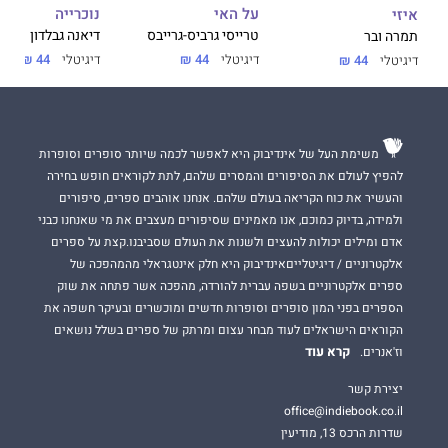
על האי
נוכרייה
איזי
טרייסי גרביס-גרייבס
דיאנה גבלדון
תמרה ובר
דיגיטלי
44 ₪
דיגיטלי
44 ₪
דיגיטלי
44 ₪
משימת העל של אינדיבוק היא לאפשר לכמה שיותר סופרים וסופרות
להפיץ לעולם את הסיפורים והמסרים שלהם, לתת לקוראים חופש בחירה
והעשיר את כוח הקריאה בעולם שלהם. אנחנו אוהבים ספרים, סיפורים
ולמידה, בדיוק כמוכם, אנו מאמינים שסיפורים מעצבים את מי שאנחנו כבני
אדם ומילים יכולות להעצים ולשנות את העולם שסביבנו.קצת על ספרים
אלקטרוניים / דיגיטלייםאינדיבוק היא חלק אינטגראלי מהמהפכה של
ספרים אלקטרוניים בשפה עברית להורדה, מהפכה אשר פתחה את שוק
הספרים בפני המון סופרים וסופרות חדשים ומוכשרים ובעיקר חשפה את
הקוראים הישראלים לעוד מבחר עצום ומרתק של ספרים בשלל נושאים
קרא עוד
וז'אנרים.
יצירת קשר
office@indiebook.co.il
שדרות הרכס 13, מודיעין