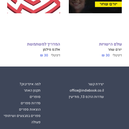
עולם הישויות
המדריך למשתמשת
יורם שחר
אלכס מילמן
דיגיטלי
30 ₪
דיגיטלי
30 ₪
יצירת קשר
למה אינדיבוק?
office@indiebook.co.il
תקנון האתר
שדרות הרכס 13, מודיעין
סופרים
סדרות ספרים
הוצאות ספרים
ספרים במבצעים ושיתופי
פעולה