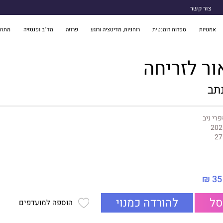
צור קשר
אמנויות
ספרות רומנטית
רוחניות, מדיטציה ורוגע
פרוזה
מד"ב ופנטזיה
מתח 
ר לזריחה
נתב
רי ניב
202
27
35 ₪
סל
להורדה כמנוי
הוספה למועדפים