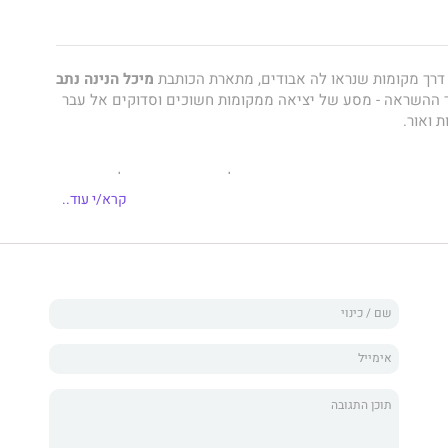
 דרך מקומות שנראו לה אבודים, מתארת הכותבת
מיכל הנינה נתב
ההשראה - מסע של יציאה ממקומות חשוכים וסדוקים אל עבר
 ואור.
צרים, בהגיגים ובתובנות יוצרת מיכל פסיפס מרתק של כניסה
של כולנו.
קרא/י עוד..
 קיומיות, התמודדות עם משברים, מערכות יחסים ומשמעותן,
שיגעון ויציאה ממנו, ובכל אלה שזורות אופטימיות וראייה רוחנית
ה בכוחן של הנפש ושל הנשמה ושאפשר לצאת לחופשי מכבלים
מדיכוי, מאשמה ומקשיים- שאותם עברה על בשרה - ולהיטען
באמונה בעצמנו ובדרכנו, ועם אמת אחת שבזכותה כולנו יכולים
ריחה.
מינה שכל נשמה בעולמנו המורכב יכולה למצוא את מקומה
והריפוי ולצאת מהחושך אל חיים טובים ומלאי משמעות. על כך