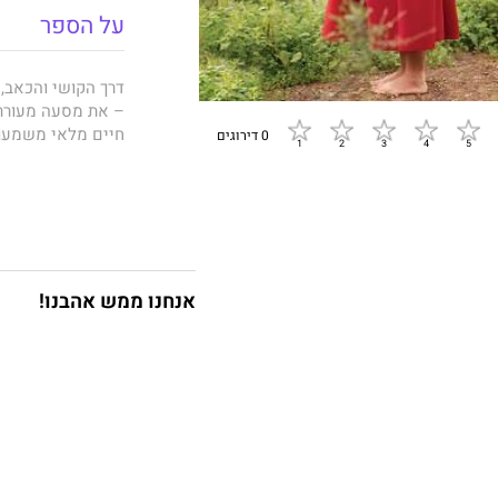
על הספר
דרך הקושי והכאב,
– את מסעה מעורר 
חיים מלאי משמעות
0 דירוגים
בשירה, בסיפורים ק
אל תוך נבכי הנפש 
נושאים כגון שאלות
אנחנו ממש אהבנו!
גירושין, טראומות, 
מלאה באמונה חזק
חברתיים, מתיוג ו
בכוחות, ביכולות ו
לצאת מסדק אור לז
מיכל הנינה נתב
מא
הטוב, מלא האהבה 