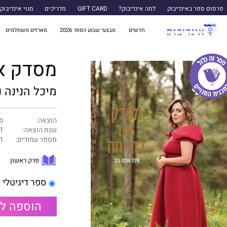
פרסום ספר באינדיבוק
למה אינדיבוק?
GIFT CARD
מדריכים
מנוי אינדיבוק
חדשים
מבצעי שבוע הספר 2026
מארזים משתלמים
מסדק או
מיכל הנינה 
הוצאה:
ספ
שנת הוצאה:
1
מספר עמודים:
1
פרק ראשון
ספר דיגיטלי
הוספה ל