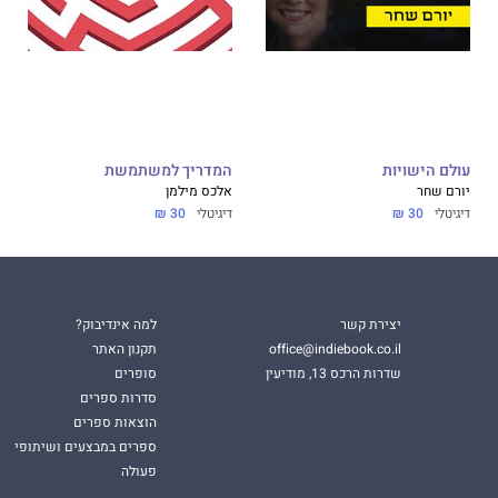
עולם הישויות
המדריך למשתמשת
יורם שחר
אלכס מילמן
דיגיטלי
30 ₪
דיגיטלי
30 ₪
יצירת קשר
למה אינדיבוק?
office@indiebook.co.il
תקנון האתר
שדרות הרכס 13, מודיעין
סופרים
סדרות ספרים
הוצאות ספרים
ספרים במבצעים ושיתופי
פעולה