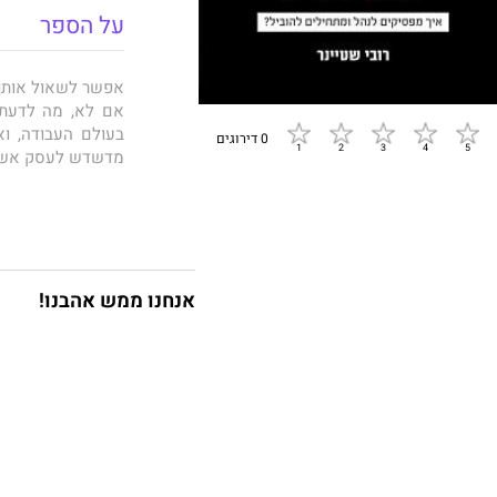
על הספר
אפשר לשאול אותך 
אם לא, מה לדעתך
בעולם העבודה, ו
0 דירוגים
מדשדש לעסק אש, ב
היא גם עושה את 
בבוקר לעבודה “כי
אולם מעטים מביני
אנחנו ממש אהבנו!
הספר הזה פורץ דר
מה שחשבת על המוש
חדשנות ניהולית 
הספר הזה לא יו
והמשמעותיים שפגש