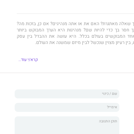
שאלה מאתגרת? האם את או אתה מנהיגים? אם כן, בזכות מה?
 חסר בך כדי להיות שם? מנהיגות היא הערך המבוקש ביותר
אחד המבוקשים בעולם בכלל. היא עושה את ההבדל בין עסק
ין רעיון מצוין שנכשל לבין מיזם שמשנה את העולם.
קרא/י עוד..
ההבדל בין אדם שחי מתוך משמעות ותשוקה לבין אדם שקם
 אני חייב להתפרנס”. מנהיגות היא מילה שרבים משתמשים בה,
ם אותה לעומקה.
ך בקנה מידה עולמי. אני מאמין שהוא עומד לשנות אצלך את כל
גים מנהיגות, הצלחה, אחריות וניהול, על איך תכלס מיישמים
ועל מה בכלל משלמים לך, כי לרוב האנשים אין באמת מושג.
דע להפוך אותך למנהיג, אבל הוא אחד הספרים החשובים
ת בדרך שלך לגלות את המנהיג שבך.