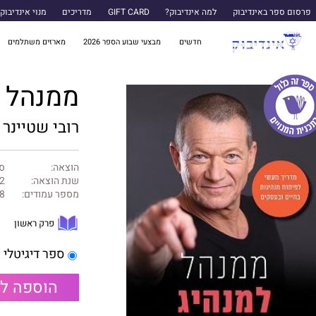
פרסום ספר באינדיבוק
למה אינדיבוק?
GIFT CARD
מדריכים
מנוי אינדיבוק
חדשים
מבצעי שבוע הספר 2026
מארזים משתלמים
ממנהל ל
רובי שטיינר
הוצאה:
ספ
שנת הוצאה:
2
מספר עמודים:
8
פרק ראשון
ספר דיגיטלי
הוספה ל