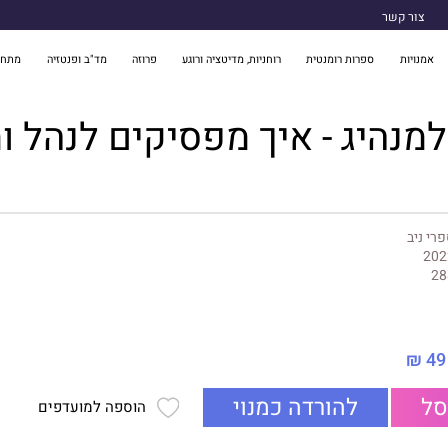
צור קשר
אמנויות
ספרות רומנטית
רוחניות, מדיטציה ורוגע
פרוזה
מד"ב ופנטזיה
מתח 
מנהיג - איך מפסיקים לנהל ו
רי ניב
202
28
49 ₪
סל
להורדה כמנוי
הוספה למועדפים