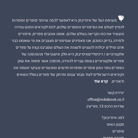
משימת העל של אינדיבוק היא לאפשר לכמה שיותר סופרים וסופרות
להפיץ לעולם את הסיפורים והמסרים שלהם, לתת לקוראים חופש בחירה
והעשיר את כוח הקריאה בעולם שלהם. אנחנו אוהבים ספרים, סיפורים
ולמידה, בדיוק כמוכם, אנו מאמינים שסיפורים מעצבים את מי שאנחנו כבני
אדם ומילים יכולות להעצים ולשנות את העולם שסביבנו.קצת על ספרים
אלקטרוניים / דיגיטלייםאינדיבוק היא חלק אינטגראלי מהמהפכה של
ספרים אלקטרוניים בשפה עברית להורדה, מהפכה אשר פתחה את שוק
הספרים בפני המון סופרים וסופרות חדשים ומוכשרים ובעיקר חשפה את
הקוראים הישראלים לעוד מבחר עצום ומרתק של ספרים בשלל נושאים
קרא עוד
וז'אנרים.
יצירת קשר
office@indiebook.co.il
שדרות הרכס 13, מודיעין
למה אינדיבוק?
תקנון האתר
סופרים