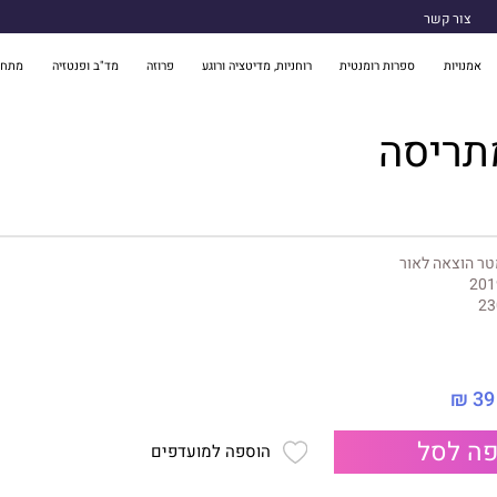
צור קשר
אמנויות
ספרות רומנטית
רוחניות, מדיטציה ורוגע
פרוזה
מד"ב ופנטזיה
מתח 
תריסה
ר הוצאה לאור
201
23
39 ₪
ה לסל
הוספה למועדפים