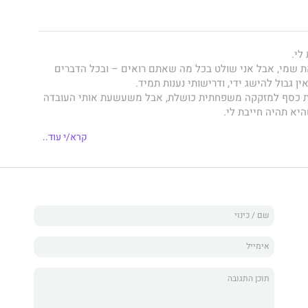
לי.
 שמי, אבל אני שולט בכל מה שאתם רואים – ובכל הדברים
ן גבול להישג ידי, ודרישותי נענות תמיד.
ות כסף למזקקה משפחתית כושלת, אבל משעשעת אותי העובדה
יא תהיה חייבת לי.
א משכה את תשומת לבי.
קרא/י עוד..
יות זהירה יותר.
 אנצל אותה. אולי אפילו אחזיק בה.
ת החוב.
כושו של לאקלן מאונט".
ילגור ולאקלן מאונט ממשיך במלכה מתריסה.
שאני שונאת אותו, אבל בכל פעם שהוא נכנס לחדר, גופי בוגד
 לחשוק בו ולפחד ממנו בעת ובעונה אחת?
 אותי לגמרי. יעורר מלחמה בין ראשי לבין גופי.
ת תהיה אנרכיה מוחלטת.