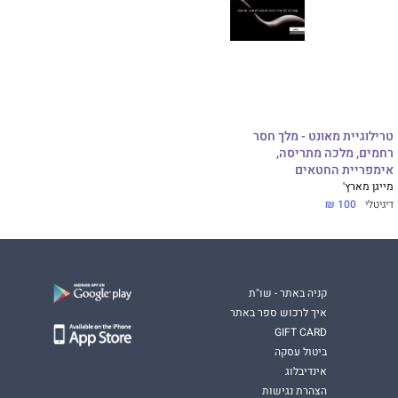
טרילוגיית מאונט - מלך חסר
רחמים, מלכה מתריסה,
אימפריית החטאים
מייגן מארץ'
דיגיטלי
100 ₪
קניה באתר - שו"ת
איך לרכוש ספר באתר
GIFT CARD
ביטול עסקה
אינדיבלוג
הצהרת נגישות