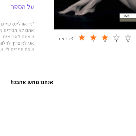
על הספר
"ניו אורלינס שייכת 
אתם לא מכירים את
שאתם לא רואים. אי
9 דירוגים
אני לא צריך להלו
שהם חייבים לי. שה
היא לא יודעת שהי
היא היתה צריכה לה
היא תהיה שלי. אני
הגיע הזמן לגבות א
קירה קילגוֹר, את ר
אנחנו ממש אהבנו!
סיפורם של קירה ק
"אני אומרת לעצמי 
בי. איך אני יכולה
אמרו לי שהוא ישגע
אבל לא הבנתי שזא