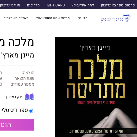
פרסום ספר באינדיבוק
למה אינדיבוק?
GIFT CARD
מדריכים
מנוי אינדיבוק
חדשים
מבצעי שבוע הספר 2026
מארזים משתלמים
מלכה מ
מייגן מארץ'
הוצאה:
מט
שנת הוצאה:
9
מספר עמודים:
0
פרק ראשון
ספר דיגיטלי
הוספ