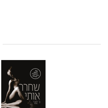
הייתי צריכה לדעת.
אני נחושה בדעתי 
הזאת בלי פגע ללבי
אבל לו יש תוכניות 
מלכה מתריסה הוא 
הוא: אימפריית הח
"הספר הזה מהמם! ל
הטובה ביותר של מי
-בוק טווינז רוויוז
"מכורה. אובססיבית
מארץ' וטרילוגיית
הרבה יותר. הוא ס
התרגשות!"
-פור צ'יקס פליפינג 
"הסיפור הזה דורש 