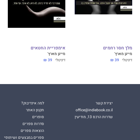
הכלל של מייגן מארץ'! הסדרה הזאת יותר קיצונית, אמיצה
מלך חסר רחמים
אימפריית החטאים
מייגן מארץ'
מייגן מארץ'
דיגיטלי
39 ₪
דיגיטלי
39 ₪
יצירת קשר
למה אינדיבוק?
office@indiebook.co.il
תקנון האתר
שדרות הרכס 13, מודיעין
סופרים
סדרות ספרים
הוצאות ספרים
ספרים במבצעים ושיתופי