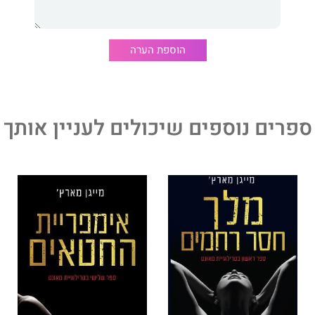
 כשמאונט בעסק, אין כללים.
לא להיכנע. לא להפגין חולשה. אעמוד על שלי ואצא מהעסקה
 ולנשמתי.
הוספת הערה
אחרות..."
הספר השני בטרילוגיית מאונט, קדם לו מלך חסר רחמים, והבא
טאים.
ספרים נוספים שיכולים לעניין אותך
א רציתי שהוא ייגמר ולא יכולתי להניח אותו מידי! זאת יצירתה
יגן מארץ'. בפשטות – הספר מושלם!!"
. כן, שתי המילים האלה מסכמות מה שאני מרגישה לגבי מייגן
 מאונט. מלכה מתריסה הוא כל מה שאפשר לצפות ממארץ' ועוד
קסי, מושחת, מהיר, לוהט, ומשאיר את הקוראת מתנשפת מרוב
פייג'ז
את תשומת לבך, תופס אותך חזק ואחר כך מצית אותך בלי שום