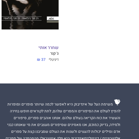
חרטה."
-נוטי בוק
"עוד ספר יוצא מן 
ו'מלוכלכת'."
-דרטי סאות' בוקס
שחרר אותי
ג' קנר
דיגיטלי
37 ₪
משימת העל של אינדיבוק היא לאפשר לכמה שיותר סופרים וסופרות
להפיץ לעולם את הסיפורים והמסרים שלהם, לתת לקוראים חופש בחירה
והעשיר את כוח הקריאה בעולם שלהם. אנחנו אוהבים ספרים, סיפורים
ולמידה, בדיוק כמוכם, אנו מאמינים שסיפורים מעצבים את מי שאנחנו כבני
אדם ומילים יכולות להעצים ולשנות את העולם שסביבנו.קצת על ספרים
אלקטרוניים / דיגיטלייםאינדיבוק היא חלק אינטגראלי מהמהפכה של ספרים