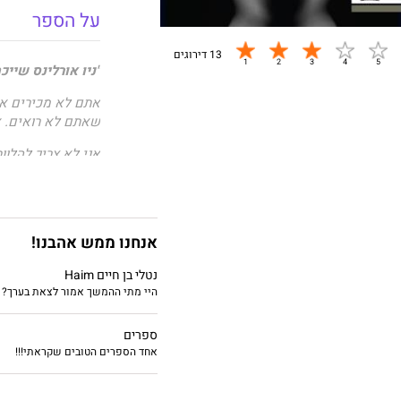
על הספר
13 דירוגים
"ניו אורלינס שייכת
אתם לא מכירים את
שאתם לא רואים. אי
אני לא צריך להלו
שהם חייבים לי. ש
היא לא יודעת שהי
היא היתה צריכה לה
אנחנו ממש אהבנו!
היא תהיה שלי. אני
נטלי בן חיים Haim
היי מתי ההמשך אמור לצאת בערך?
הגיע הזמן לגבות א
ספרים
אחד הספרים הטובים שקראתי!!!
"קירה קילגוֹר, את