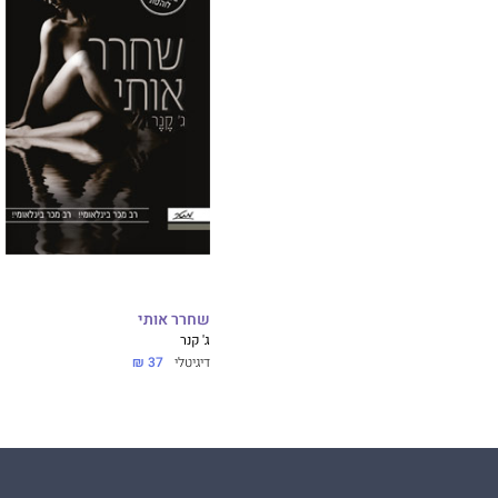
ארוטית.
בעברה של מארץ' מ
תכשיטים לפי הזמנ
שמדברים בגסות ועל
העבודה הכי מהממ
"הספר הזה המם או
קרלי פיליפס, "וול
"מפתה וממכר בקצב
מלאקלן מאונט!".
קיי איי לינד
שחרר אותי
ג' קנר
דיגיטלי
37 ₪
"הספר הזה...
זה
סו
סקסיים
שיצאו הש
שיינה רנה