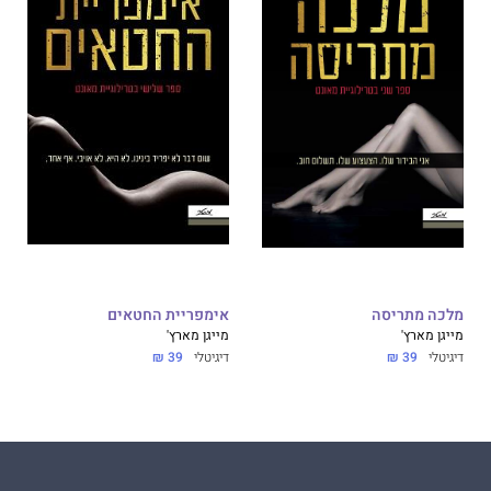
שלחי יד כמו מכירת חלקי חילוף, התאמת הלבשה תחתונה, ייצור
ה ועיסוק במשפט תאגידי. כתיבת ספרים על זכרי אלפא
 נשים חזקות ונועזות שמורידות את הגברים על הברכיים היא
ת שאי-פעם עסקה בה.
תי בצורה הכי טובה שיש! חמישה כוכבים ל
מלך חסר רחמים
!"
סטריט ג'ורנל"
 מסחרר שלא מרפה. לא הנחתי אותו מידי ואני רוצה עוד
מלכה מתריסה
אימפריית החטאים
מייגן מארץ'
מייגן מארץ'
דיגיטלי
39 ₪
דיגיטלי
39 ₪
ג הרומן ש
אני חיה למענו
! יפהפה עד כאב ואחד הספרים הכי
נה!
מייגן מארץ' מנצחת את הז'אנר
!".