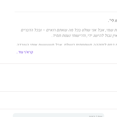
 לי".
 שמי, אבל אני שולט בכל מה שאתם רואים – ובכל הדברים
ן גבול להישג ידי, ודרישותי נענות תמיד.
ות כסף למזקקה משפחתית כושלת, אבל משעשעת אותי העובדה
היא
תהיה חייבת לי.
קרא/י עוד..
א משכה את תשומת לבי.
יות זהירה יותר.
 אנצל אותה. אולי אפילו אחזיק בה.
ת החוב.
 רכושו של לאקלן מאונט".