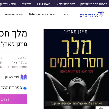
פרסום ספר באינדיבוק
למה אינדיבוק?
GIFT CARD
מדריכים
מנוי אינדיבוק
חדשים
מבצעי שבוע הספר 2026
מארזים משתלמים
מלך חס
מייגן מארץ'
הוצאה:
מט
שנת הוצאה:
9
מספר עמודים:
4
פרק ראשון
ספר דיגיטלי
הוספ