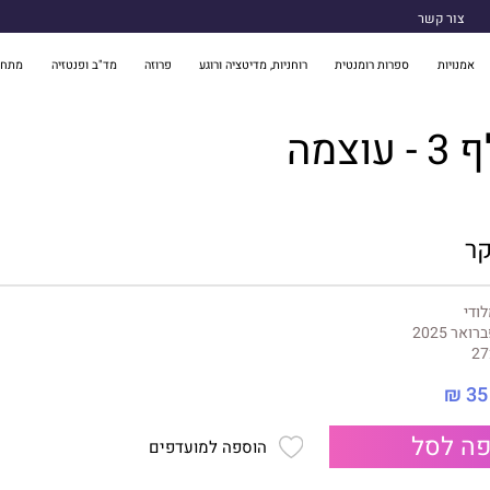
צור קשר
אמנויות
ספרות רומנטית
רוחניות, מדיטציה ורוגע
פרוזה
מד"ב ופנטזיה
מתח 
וצמה
קר
ודי
רואר 2025
27
35 ₪
ה לסל
הוספה למועדפים