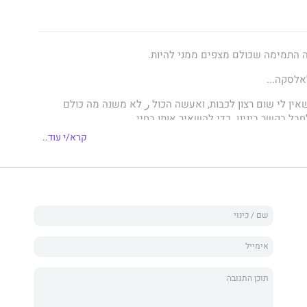
ה התמימה שכולם מצפים ממני להיות.
לסקה...
אין לי שום רצון לכבות, ואעשה הכול ر לא משנה מה כולם
חבל בקשר בינינו כדי להשאיר אותו בחיי.
קרא/י עוד..
תנגדים לקשר בינינו, אבל אני לא מתכוונת לוותר, איאחז בו
כבר יודעת שהוא הגבר של חיי.
 מרגיש כמוני.
יי. איי. טאקר, שכבשה את לבבות הקוראים בדואט "מרחבי
נו בסדרה סקסית במיוחד על בחורה תמימה מעיירה קטנה
אב הגדול והרשע לרדת על הברכיים.
שכבר קראתם אין־ספור סיפורים כאלה, אבל לא קראתם את
נו להיות מופתעים.
לישי בסדרת "מלון וולף". קדמו לו: פיתוי ושבר.