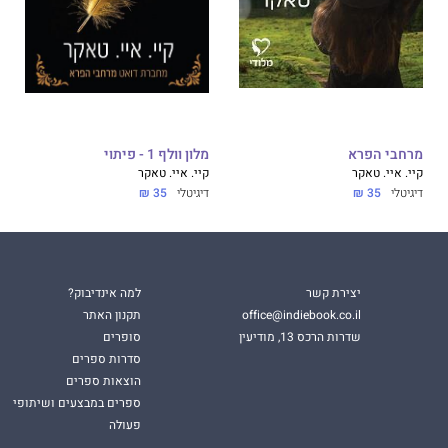
מרחבי הפרא
מלון וולף 1 - פיתוי
קיי. איי. טאקר
קיי. איי. טאקר
דיגיטלי
35 ₪
דיגיטלי
35 ₪
יצירת קשר
למה אינדיבוק?
office@indiebook.co.il
תקנון האתר
שדרות הרכס 13, מודיעין
סופרים
סדרות ספרים
הוצאות ספרים
ספרים במבצעים ושיתופי
פעולה