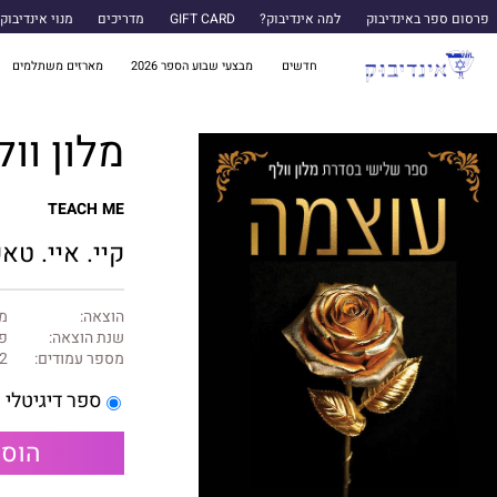
פרסום ספר באינדיבוק
למה אינדיבוק?
GIFT CARD
מדריכים
מנוי אינדיבוק
חדשים
מבצעי שבוע הספר 2026
מארזים משתלמים
מלון וולף 3 - ע
TEACH ME
קיי. איי. טא
הוצאה:
מל
שנת הוצאה:
פב
מספר עמודים:
2
ספר דיגיטלי
הוספ