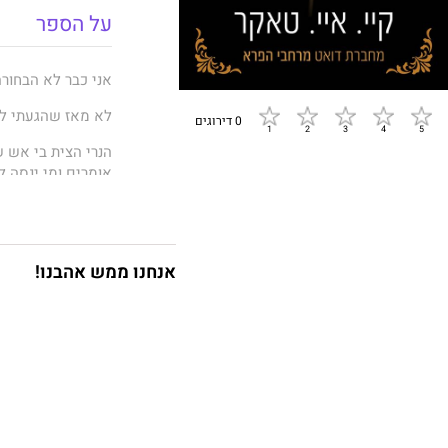
על הספר
אני כבר לא הבחור
לא מאז שהגעתי לא
0 דירוגים
הנרי הצית בי אש ש
אומרים ומי ינסה ל
כל הסובבים אותנו מ
בציפורניי, כי אני 
השאלה היא אם הוא
אנחנו ממש אהבנו!
סופרת רבי־המכר ק
הפרא", חוזרת אלי
שמצליחה לגרום לז
אולי אתם חושבים 
הסיפור הזה. תתכונ
עוצמה הוא הספר הש