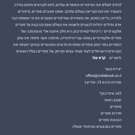
להפיץ לעולם את הסיפורים והמסרים שלהם, לתת לקוראים חופש בחירה
והעשיר את כוח הקריאה בעולם שלהם. אנחנו אוהבים ספרים, סיפורים
ולמידה, בדיוק כמוכם, אנו מאמינים שסיפורים מעצבים את מי שאנחנו כבני
אדם ומילים יכולות להעצים ולשנות את העולם שסביבנו.קצת על ספרים
אלקטרוניים / דיגיטלייםאינדיבוק היא חלק אינטגראלי מהמהפכה של
ספרים אלקטרוניים בשפה עברית להורדה, מהפכה אשר פתחה את שוק
הספרים בפני המון סופרים וסופרות חדשים ומוכשרים ובעיקר חשפה את
הקוראים הישראלים לעוד מבחר עצום ומרתק של ספרים בשלל נושאים
קרא עוד
וז'אנרים.
יצירת קשר
office@indiebook.co.il
שדרות הרכס 13, מודיעין
למה אינדיבוק?
תקנון האתר
סופרים
סדרות ספרים
הוצאות ספרים
ספרים במבצעים ושיתופי פעולה