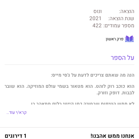
הוצאה:
ונוס
שנת הוצאה:
2021
מספר עמודים:
422
פרק ראשון
על הספר
הנה מה שאתם צריכים לדעת על ג'סי מייס:
הוא כוכב רוק לוהט. הוא מטאור בשמי עולם המוזיקה. הוא שובר
לבבות. דופק וזורק.
לא ממש הטיפוס שבחורה כמו קייטי בלום תתאהב בו.
קרא/י עוד..
אחרי הכול, החיים שלה סוף־סוף רגועים, והלב שלה כבר לא שבור
כמו שהיה לפני שנתיים.
כל מה שהיא צריכה לעשות זה להצטלם לקליפ החדש שלו
אנחנו ממש אהבנו!
1 דירוגים