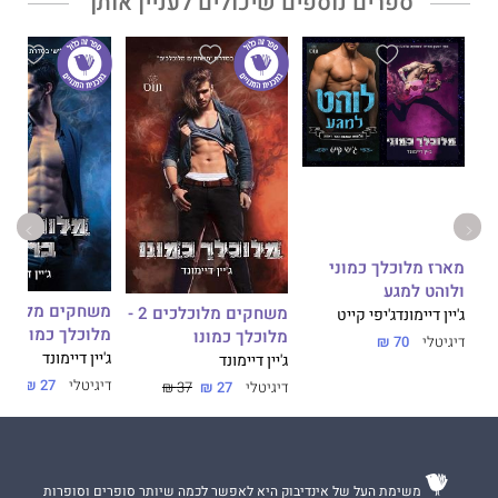
ספרים נוספים שיכולים לעניין אותך
מלהיט, יצרי ומהנה.
ספר שהוא התפרעות כייפית וסוחפת שמשאירה טעם טוב.
מארז מלוכלך כמוני
משחקים מלוכלכים 4 -
ולוהט למגע
משחקים מלוכלכים 2 -
ג'יין דיימונד
ג'יפי קייט
מלוכלך כמו ברוד
מלוכלך כמונו
דיגיטלי
70 ₪
ג'יין דיימונד
ג'יין דיימונד
דיגיטלי
27 ₪
37 ₪
דיגיטלי
27 ₪
37 ₪
משימת העל של אינדיבוק היא לאפשר לכמה שיותר סופרים וסופרות