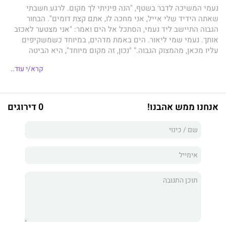
נעמי המשיכה לדבר בשטף, "הנה פיניתי לך מקום. לרגע חשבתי
שאתה הידיד שלי אייל, אני מחכה לו, אתם קצת דומים". הבחור
הגבוה התיישב ליד נעמי, הסתכל אל הים ואמר: "אני מצטער לאכזב
אותך. נעמי שמי ליאור. הים באמת מדהים, במיוחד כשמשקיפים
עליו מכאן, מהמצוק הגבוה." "נכון, זה מקום מיוחד", היא הביטה
בשעונה ואמרה, "כבר מאוחר ועוד מעט יתחיל להחשיך, אייל ואני
קרא/י עוד..
נפגשים כאן פעם בשנה על הספסל הזה מול הים, למה באת לפה?"
אנחנו ממש אהבנו!
0 דירוגים
הסיפורים הקצרים שבספר, פרי דמיונה של המחברת, נכתבו במשך
תקופה ארוכה והוכנסו למגירה. זוהי אסופה מקרית של דברים שנכתבו
מליבה הסוער שאינם ניכרים בה ביום־יום.
המחברת נולדה בקיבוץ, שם סיימה את לימודיה, שירתה בצבא והיום
היא אימא לשלושה ילדים וסבתא לשמונה נכדים. שנים רבות עסקה
בעזרה לניצולי שואה בהתנדבות. כותבת סיפורים למבוגרים ולילדים.
זהו ספרה הראשון שיוצא לאור למבוגרים.