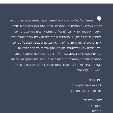
משימת העל של אינדיבוק היא לאפשר לכמה שיותר סופרים וסופרות
להפיץ לעולם את הסיפורים והמסרים שלהם, לתת לקוראים חופש בחירה
והעשיר את כוח הקריאה בעולם שלהם. אנחנו אוהבים ספרים, סיפורים
ולמידה, בדיוק כמוכם, אנו מאמינים שסיפורים מעצבים את מי שאנחנו כבני
אדם ומילים יכולות להעצים ולשנות את העולם שסביבנו.קצת על ספרים
אלקטרוניים / דיגיטלייםאינדיבוק היא חלק אינטגראלי מהמהפכה של
ספרים אלקטרוניים בשפה עברית להורדה, מהפכה אשר פתחה את שוק
הספרים בפני המון סופרים וסופרות חדשים ומוכשרים ובעיקר חשפה את
הקוראים הישראלים לעוד מבחר עצום ומרתק של ספרים בשלל נושאים
קרא עוד
וז'אנרים.
יצירת קשר
office@indiebook.co.il
שדרות הרכס 13, מודיעין
למה אינדיבוק?
תקנון האתר
סופרים