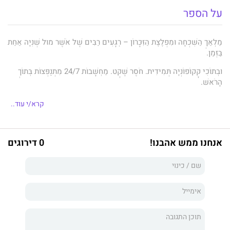
על הספר
מַלְאַךְ הַשִּׁכְחָה וּמִפְלֶצֶת הַזִּכָּרוֹן – רְגָעִים רַבִּים שֶׁל אֹשֶׁר מוּל שְׁנִיָּה אַחַת
בַּזְּמַן.
וּבְתוֹכִי קָקוֹפוֹנְיָה תְּמִידִית. חֹסֶר שֶׁקֶט. מַחְשָׁבוֹת 24/7 מִתְנַפְּצוֹת בְּתוֹךְ
הָרֹאשׁ.
אֵיךְ שָׁכַבְתִּי אָז בַּמִּטָּה הַהִיא כְּשֶׁהַכֹּל עוֹד הָיָה מְעֻרְפָּל. דַּקָּה וָחֵצִי
קרא/י עוד..
מְרַחֶפֶת מֵעַל.
אוּלַי זוֹ הַסִּבָּה לַצְּלִילוּת הַתְּמִידִית בְּרֹאשִׁי. אוּלַי בְּעֶצֶם נִשְׁאַרְתִּי שָׁם.
אנחנו ממש אהבנו!
0 דירוגים
30 שנה מאז שהקול נאלם. מאז שהמילים נעלמו בנבכי הנפש
ונסחפתי למרוץ – להספיק הכול, להספיק לחיות כמו כולם, להיות כמו
כולם ואפילו יותר. רק לא לחשוף את הקושי, לא לחשוף את הכאב,
לא לגלות מה עבר ומה עובר עליי.
30 שנה מאז שנפצעתי בצבא, מאותו היום שבו הפכתי לנכת צה”ל,
מאז אותה טראומה שאירעה בשנייה אחת בזמן וניפצה הכול
לרסיסים. לפני כשנתיים הכול התפרץ פתאום – מילים קרמו עור