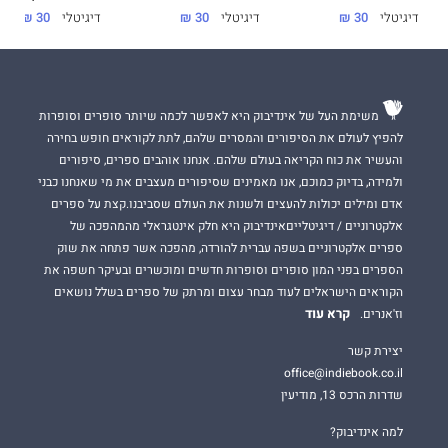
דיגיטלי
30 ₪
דיגיטלי
30 ₪
דיגיטלי
30 ₪
משימת העל של אינדיבוק היא לאפשר לכמה שיותר סופרים וסופרות
להפיץ לעולם את הסיפורים והמסרים שלהם, לתת לקוראים חופש בחירה
והעשיר את כוח הקריאה בעולם שלהם. אנחנו אוהבים ספרים, סיפורים
ולמידה, בדיוק כמוכם, אנו מאמינים שסיפורים מעצבים את מי שאנחנו כבני
אדם ומילים יכולות להעצים ולשנות את העולם שסביבנו.קצת על ספרים
אלקטרוניים / דיגיטלייםאינדיבוק היא חלק אינטגראלי מהמהפכה של
ספרים אלקטרוניים בשפה עברית להורדה, מהפכה אשר פתחה את שוק
הספרים בפני המון סופרים וסופרות חדשים ומוכשרים ובעיקר חשפה את
הקוראים הישראלים לעוד מבחר עצום ומרתק של ספרים בשלל נושאים
קרא עוד
וז'אנרים.
יצירת קשר
office@indiebook.co.il
שדרות הרכס 13, מודיעין
למה אינדיבוק?