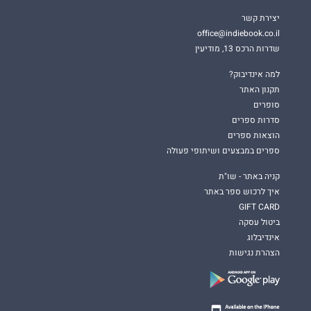
יצירת קשר
office@indiebook.co.il
שדרות הרכס 13, מודיעין
למה אינדיבוק?
תקנון האתר
סופרים
סדרות ספרים
הוצאות ספרים
ספרים במבצעים ושיתופי פעולה
קניה באתר - שו"ת
איך לרכוש ספר באתר
GIFT CARD
ביטול עסקה
אינדיבלוג
הצהרת נגישות