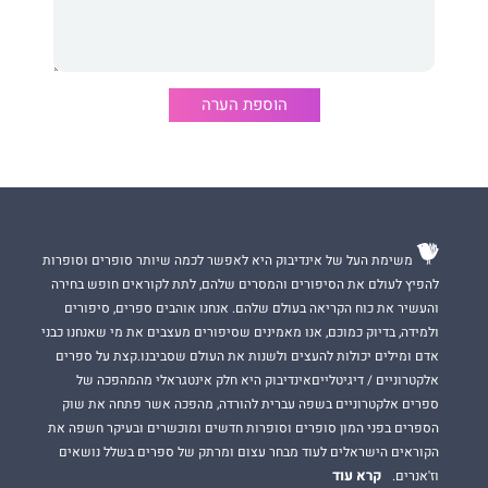
מאת מחברת רבי־המכר של הניו יורק טיימס –
קנדי סטיינר
– מגיע
רומן מרגש ובלתי נשכח על אהבה כנגד הסיכויים, הזמן והמרחק.
הוספת הערה
סיפור שיגרום לכם להתמכר עד הטיפה האחרונה של הוויסקי.
משימת העל של אינדיבוק היא לאפשר לכמה שיותר סופרים וסופרות
להפיץ לעולם את הסיפורים והמסרים שלהם, לתת לקוראים חופש בחירה
והעשיר את כוח הקריאה בעולם שלהם. אנחנו אוהבים ספרים, סיפורים
ולמידה, בדיוק כמוכם, אנו מאמינים שסיפורים מעצבים את מי שאנחנו כבני
אדם ומילים יכולות להעצים ולשנות את העולם שסביבנו.קצת על ספרים
אלקטרוניים / דיגיטלייםאינדיבוק היא חלק אינטגראלי מהמהפכה של
ספרים אלקטרוניים בשפה עברית להורדה, מהפכה אשר פתחה את שוק
הספרים בפני המון סופרים וסופרות חדשים ומוכשרים ובעיקר חשפה את
הקוראים הישראלים לעוד מבחר עצום ומרתק של ספרים בשלל נושאים
קרא עוד
וז'אנרים.