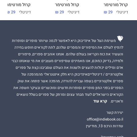
קרול מורטימר
קרול מורטימר
קרול מורטימר
דיגיטלי
29 ₪
דיגיטלי
29 ₪
דיגיטלי
29 ₪
משימת העל של אינדיבוק היא לאפשר לכמה שיותר סופרים וסופרות
להפיץ לעולם את הסיפורים והמסרים שלהם, לתת לקוראים חופש בחירה
והעשיר את כוח הקריאה בעולם שלהם. אנחנו אוהבים ספרים, סיפורים
ולמידה, בדיוק כמוכם, אנו מאמינים שסיפורים מעצבים את מי שאנחנו כבני
אדם ומילים יכולות להעצים ולשנות את העולם שסביבנו.קצת על ספרים
אלקטרוניים / דיגיטלייםאינדיבוק היא חלק אינטגראלי מהמהפכה של
ספרים אלקטרוניים בשפה עברית להורדה, מהפכה אשר פתחה את שוק
הספרים בפני המון סופרים וסופרות חדשים ומוכשרים ובעיקר חשפה את
הקוראים הישראלים לעוד מבחר עצום ומרתק של ספרים בשלל נושאים
קרא עוד
וז'אנרים.
יצירת קשר
office@indiebook.co.il
שדרות הרכס 13, מודיעין