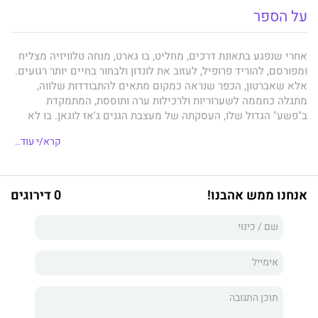
על הספר
אחרי שנפגע בתאונת דרכים, מחליט, בו גארט, מנחה טלוויזיה מצליח
ומפורסם, להוריד פרופיל, לעזוב את לונדון ולבחור בחיים יותר רגועים.
אלא שאברטון, הכפר שנראה כמקום מתאים להתבודדות שלווה,
מתגלה כחממה לשערוריות ולרכילות ערה ותוססת, המתמקדת
ב"פשע" הגדול שלו, העסקתה של מעצבת הגנים ג'אז לוגאן. בו לא
ידע שהכפר כולו עדיין תוסס ורוחש מהרומן הבוגדני של אמה. קצת
קרא/י עוד..
אחרי שהוא מגלה בג'אז עניין רומנטי, מתחילים להגיע מכתבי שטנה
אנונימיים. מי באמת אחראי להם? ומה הפתרון שבו מציע לג'אז?
אנחנו ממש אהבנו!
0 דירוגים