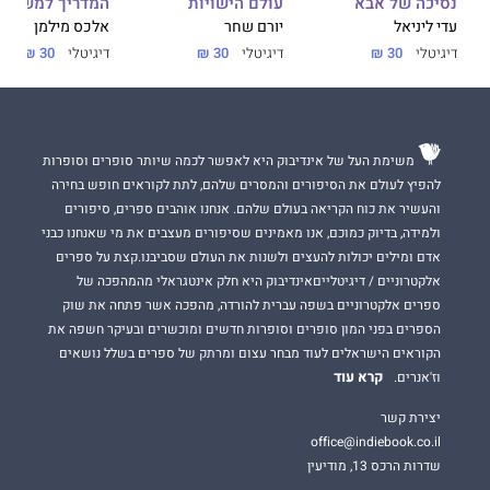
נסיכה של אבא
עולם הישויות
המדריך למשתמ
עדי ליניאל
יורם שחר
אלכס מילמן
דיגיטלי
30 ₪
דיגיטלי
30 ₪
דיגיטלי
30 ₪
משימת העל של אינדיבוק היא לאפשר לכמה שיותר סופרים וסופרות
להפיץ לעולם את הסיפורים והמסרים שלהם, לתת לקוראים חופש בחירה
והעשיר את כוח הקריאה בעולם שלהם. אנחנו אוהבים ספרים, סיפורים
ולמידה, בדיוק כמוכם, אנו מאמינים שסיפורים מעצבים את מי שאנחנו כבני
אדם ומילים יכולות להעצים ולשנות את העולם שסביבנו.קצת על ספרים
אלקטרוניים / דיגיטלייםאינדיבוק היא חלק אינטגראלי מהמהפכה של
ספרים אלקטרוניים בשפה עברית להורדה, מהפכה אשר פתחה את שוק
הספרים בפני המון סופרים וסופרות חדשים ומוכשרים ובעיקר חשפה את
הקוראים הישראלים לעוד מבחר עצום ומרתק של ספרים בשלל נושאים
קרא עוד
וז'אנרים.
יצירת קשר
office@indiebook.co.il
שדרות הרכס 13, מודיעין