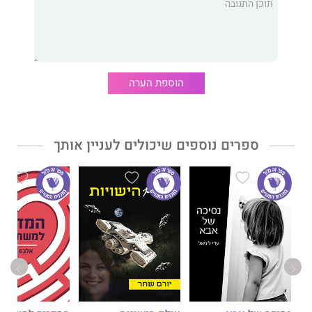
להמריא?
הרבה מכתבי אהבה כתבתי בחיי. חלקם מצאו עצמם מוכתמים
בדמעות של לב שנשבר, וחלקם מצאו עצמם מוכתמים בנשיקות
הוספת הערה
שעטפו אותו ושמרו עליו מכל פגע, שלא יזדהמו פצעיו, שיחלים
לאיטו, עד שבסוף יהיה שוב עצמו.
הספר הזה מקבץ בתוכו קומץ מכתבים המשקף את הדרך שעברתי עד
ספרים נוספים שיכולים לעניין אותך
היום.
מעיין ל' ברזל, בת 25, היא סטודנטית ל- M.A במכללת עמק יזרעאל.
במהלך חייה חוותה מעיין כאבים נפשיים ופיזיים שהובילו לאבחנות
רבות של מחלות כרוניות ששינו את הלך חייה. משהייתה ילדה צעירה
השתמשה בשירה ככלי לשיתוף כאביה, מחשבותיה ורצונותיה, ודרך
הכתיבה היא לומדת להשלים עם עצמה.